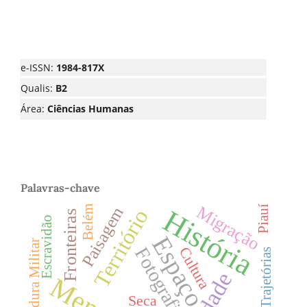
e-ISSN:
1984-817X
Qualis:
B2
Área:
Ciências Humanas
Palavras-chave
Migração
Paisagem
Piauí
Belém
História
Território
Fronteiras
Escravidão
Espaço
Ditadura Militar
Fotografia
Cultura
Trajetórias
Cidade
Seca