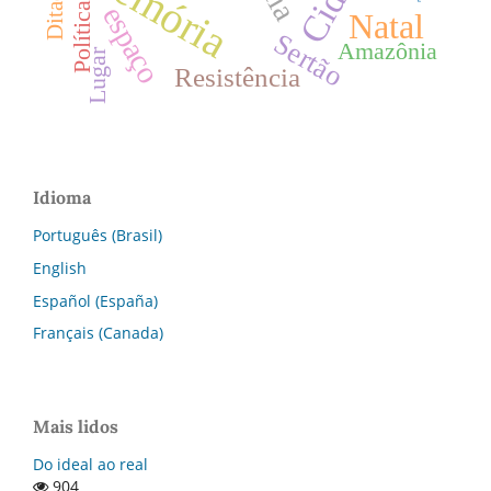
Memória
Política
espaço
Natal
Sertão
Amazônia
Lugar
Resistência
Idioma
Português (Brasil)
English
Español (España)
Français (Canada)
Mais lidos
Do ideal ao real
904