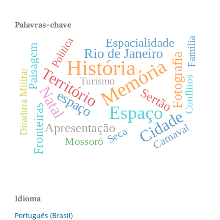
Palavras-chave
Política
Família
Espacialidade
Paisagem
Rio de Janeiro
Fotografia
Memória
História
Território
Ditadura Militar
Conflitos
Turismo
Natal
Sertão
espaço
Fronteiras
Espaço
Cidade
Carnaval
Apresentação
Seca
Mossoró
Idioma
Português (Brasil)