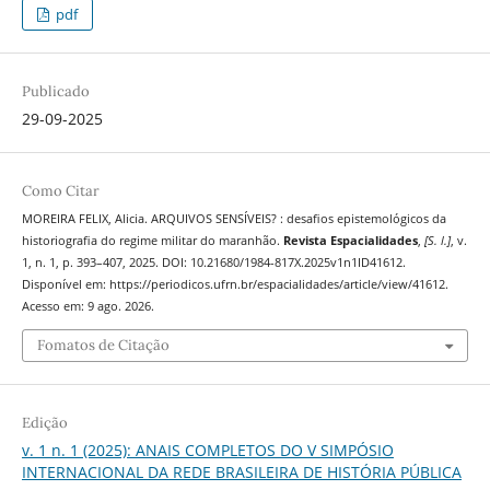
pdf
Publicado
29-09-2025
Como Citar
MOREIRA FELIX, Alicia. ARQUIVOS SENSÍVEIS? : desafios epistemológicos da
historiografia do regime militar do maranhão.
Revista Espacialidades
,
[S. l.]
, v.
1, n. 1, p. 393–407, 2025. DOI: 10.21680/1984-817X.2025v1n1ID41612.
Disponível em: https://periodicos.ufrn.br/espacialidades/article/view/41612.
Acesso em: 9 ago. 2026.
Fomatos de Citação
Edição
v. 1 n. 1 (2025): ANAIS COMPLETOS DO V SIMPÓSIO
INTERNACIONAL DA REDE BRASILEIRA DE HISTÓRIA PÚBLICA