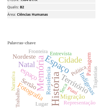
Qualis:
B2
Área:
Ciências Humanas
Palavras-chave
Fronteira
Entrevista
Paisagem
Nordeste
Espaço
Cidade
Memória
Natal
Política
espaço
Trajetórias
Resistência
Indígenas
Narrativa
História
Território
Sertão
Fotografia
Seca
Piauí
Trabalho
Migração
Representação
Lugar