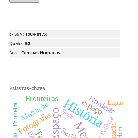
e-ISSN:
1984-817X
Qualis:
B2
Área:
Ciências Humanas
Palavras-chave
Fronteiras
Nordeste
História
espaço
Lugar
Migração
Fronteira
Seca
Espaço
Fotografia
Política
Sertão
Belém