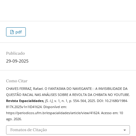
pdf
Publicado
29-09-2025
Como Citar
CHAVES FERRAZ, Rafael. O FANTASMA DO NAVEGANTE: : A INVISIBILIDADE DA
QUESTÃO RACIAL NAS ANÁLISES SOBRE A REVOLTA DA CHIBATA NO YOUTUBE.
Revista Espacialidades
,
[S. l.]
, v. 1, n. 1, p. 554–564, 2025. DOI: 10.21680/1984-
817X.2025v1n1ID41624. Disponível em:
https://periodicos.ufrn.br/espacialidades/article/view/41624. Acesso em: 10
ago. 2026.
Fomatos de Citação