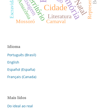
Memória
Representação
Território
Paisagem
Escravidão
Natal
Amazônia
Cidade
Literatura
Mossoró
Carnaval
Idioma
Português (Brasil)
English
Español (España)
Français (Canada)
Mais lidos
Do ideal ao real