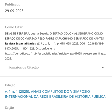
Publicado
29-09-2025
Como Citar
DE ASSIS FERREIRA, Luana Beatriz. O SERTÃO COLONIAL SERGIPANO COMO
ESPAÇO DE CONVERSÃO PELO PADRE CAPUCHINHO BERNARDO DE NANTES.
Revista Espacialidades
,
[S. l.]
, v. 1, n. 1, p. 618–628, 2025. DOI: 10.21680/1984-
817X.2025v1n1ID41628. Disponível em:
https://periodicos.ufrn.br/espacialidades/article/view/41628. Acesso em: 8 ago.
2026.
Fomatos de Citação
Edição
v. 1 n. 1 (2025): ANAIS COMPLETOS DO V SIMPÓSIO
INTERNACIONAL DA REDE BRASILEIRA DE HISTÓRIA PÚBLICA
Seção