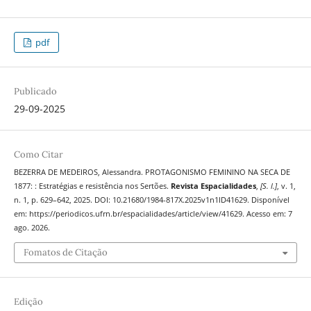
pdf
Publicado
29-09-2025
Como Citar
BEZERRA DE MEDEIROS, Alessandra. PROTAGONISMO FEMININO NA SECA DE
1877: : Estratégias e resistência nos Sertões.
Revista Espacialidades
,
[S. l.]
, v. 1,
n. 1, p. 629–642, 2025. DOI: 10.21680/1984-817X.2025v1n1ID41629. Disponível
em: https://periodicos.ufrn.br/espacialidades/article/view/41629. Acesso em: 7
ago. 2026.
Fomatos de Citação
Edição