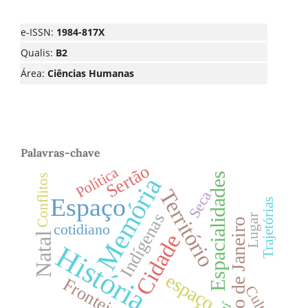
e-ISSN:
1984-817X
Qualis:
B2
Área:
Ciências Humanas
Palavras-chave
Sertão
Política
Espacialidades
Memória
Conflitos
Território
Seca
Espaço
Trajetórias
Indígenas
Lugar
Rio de Janeiro
cotidiano
Cidade
Natal
História
espaço
Fronteiras
Cultura