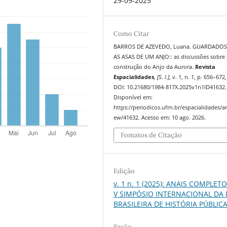
29-09-2025
Como Citar
BARROS DE AZEVEDO, Luana. GUARDADOS
AS ASAS DE UM ANJO:: as discussões sobre 
construção do Anjo da Aurora.
Revista
Espacialidades
,
[S. l.]
, v. 1, n. 1, p. 656–672
DOI: 10.21680/1984-817X.2025v1n1ID41632.
Disponível em:
https://periodicos.ufrn.br/espacialidades/art
ew/41632. Acesso em: 10 ago. 2026.
Fomatos de Citação
Edição
v. 1 n. 1 (2025): ANAIS COMPLET
V SIMPÓSIO INTERNACIONAL DA
BRASILEIRA DE HISTÓRIA PÚBLIC
Seção