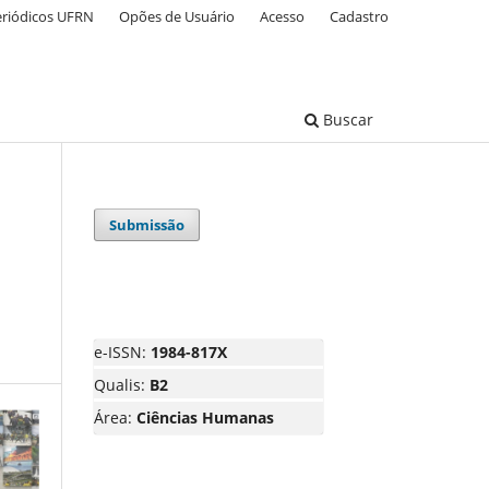
eriódicos UFRN
Opões de Usuário
Acesso
Cadastro
Buscar
Submissão
e-ISSN:
1984-817X
Qualis:
B2
Área:
Ciências Humanas