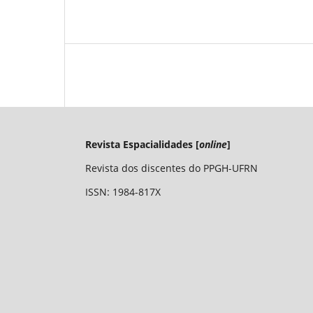
Revista Espacialidades [
online
]
Revista dos discentes do PPGH-UFRN
ISSN: 1984-817X