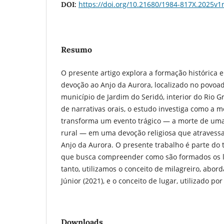
https://doi.org/10.21680/1984-817X.2025v
DOI:
Resumo
O presente artigo explora a formação histórica e
devoção ao Anjo da Aurora, localizado no povoa
município de Jardim do Seridó, interior do Rio G
de narrativas orais, o estudo investiga como a m
transforma um evento trágico — a morte de uma
rural — em uma devoção religiosa que atravessa
Anjo da Aurora. O presente trabalho é parte do t
que busca compreender como são formados os l
tanto, utilizamos o conceito de milagreiro, abor
Júnior (2021), e o conceito de lugar, utilizado po
Downloads