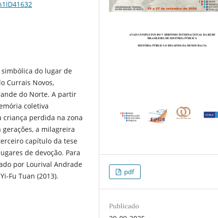
1n1ID41632
 simbólica do lugar de
do Currais Novos,
rande do Norte. A partir
emória coletiva
 criança perdida na zona
 gerações, a milagreira
erceiro capítulo da tese
ugares de devoção. Para
dado por Lourival Andrade
pdf
r Yi-Fu Tuan (2013).
Publicado