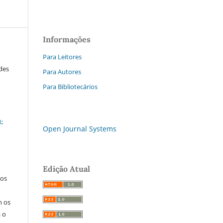
Informações
Para Leitores
ades
Para Autores
Para Bibliotecários
a
-
Open Journal Systems
Edição Atual
los
m os
a o