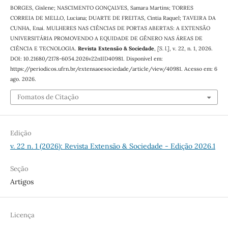
BORGES, Gislene; NASCIMENTO GONÇALVES, Samara Martins; TORRES
CORREIA DE MELLO, Luciana; DUARTE DE FREITAS, Cintia Raquel; TAVEIRA DA
CUNHA, Enai. MULHERES NAS CIÊNCIAS DE PORTAS ABERTAS: A EXTENSÃO
UNIVERSITÁRIA PROMOVENDO A EQUIDADE DE GÊNERO NAS ÁREAS DE
CIÊNCIA E TECNOLOGIA.
Revista Extensão & Sociedade
,
[S. l.]
, v. 22, n. 1, 2026.
DOI: 10.21680/2178-6054.2026v22n1ID40981. Disponível em:
https://periodicos.ufrn.br/extensaoesociedade/article/view/40981. Acesso em: 6
ago. 2026.
Fomatos de Citação
Edição
v. 22 n. 1 (2026): Revista Extensão & Sociedade - Edição 2026.1
Seção
Artigos
Licença