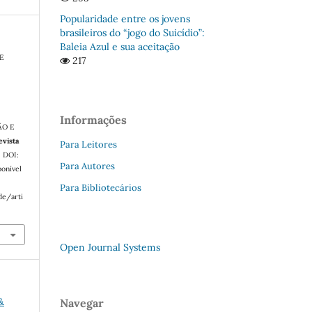
Popularidade entre os jovens
brasileiros do “jogo do Suicídio”:
Baleia Azul e sua aceitação
DE
217
Informações
ÃO E
evista
Para Leitores
6. DOI:
Para Autores
onível
Para Bibliotecários
de/arti
Open Journal Systems
&
Navegar