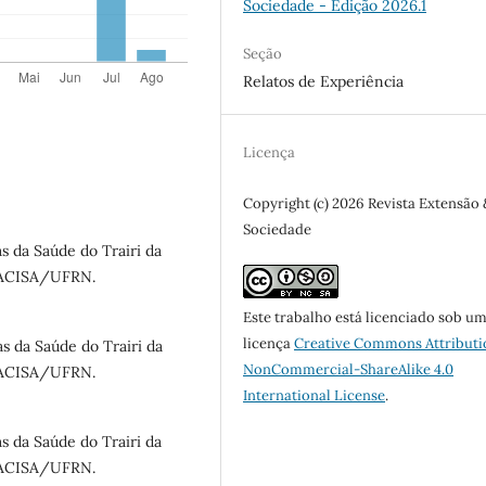
Sociedade - Edição 2026.1
Seção
Relatos de Experiência
Licença
Copyright (c) 2026 Revista Extensão 
Sociedade
 da Saúde do Trairi da
 FACISA/UFRN.
Este trabalho está licenciado sob u
licença
Creative Commons Attributi
s da Saúde do Trairi da
NonCommercial-ShareAlike 4.0
 FACISA/UFRN.
International License
.
 da Saúde do Trairi da
 FACISA/UFRN.