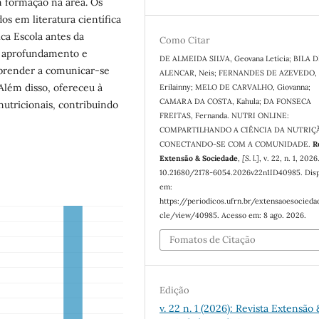
m formação na área. Os
os em literatura científica
ica Escola antes da
Como Citar
 o aprofundamento e
DE ALMEIDA SILVA, Geovana Letícia; BILA 
aprender a comunicar-se
ALENCAR, Neis; FERNANDES DE AZEVEDO,
 Além disso, ofereceu à
Erilainny; MELO DE CARVALHO, Giovanna;
CAMARA DA COSTA, Kahula; DA FONSECA
utricionais, contribuindo
FREITAS, Fernanda. NUTRI ONLINE:
COMPARTILHANDO A CIÊNCIA DA NUTRIÇ
CONECTANDO-SE COM A COMUNIDADE.
R
Extensão & Sociedade
,
[S. l.]
, v. 22, n. 1, 202
10.21680/2178-6054.2026v22n1ID40985. Disp
em:
https://periodicos.ufrn.br/extensaoesocieda
cle/view/40985. Acesso em: 8 ago. 2026.
Fomatos de Citação
Edição
v. 22 n. 1 (2026): Revista Extensão 