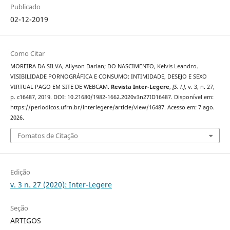
Publicado
02-12-2019
Como Citar
MOREIRA DA SILVA, Allyson Darlan; DO NASCIMENTO, Kelvis Leandro.
VISIBILIDADE PORNOGRÁFICA E CONSUMO: INTIMIDADE, DESEJO E SEXO
VIRTUAL PAGO EM SITE DE WEBCAM.
Revista Inter-Legere
,
[S. l.]
, v. 3, n. 27,
p. c16487, 2019. DOI: 10.21680/1982-1662.2020v3n27ID16487. Disponível em:
https://periodicos.ufrn.br/interlegere/article/view/16487. Acesso em: 7 ago.
2026.
Fomatos de Citação
Edição
v. 3 n. 27 (2020): Inter-Legere
Seção
ARTIGOS