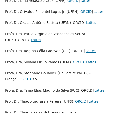
Prof. Dr. Nina Velasco e Cruz (UFPE)
ORCID
|
Lattes
Prof. Dr. Orivaldo Pimentel Lopes Jr. (UFRN)
ORCID
|
Lattes
Prof. Dr. Ozaias Antônio Batista (UFRN) ORCID|
Lattes
Profa. Dra. Paula Virgínia de Vasconcelos Souza
(UFPE) ORCID|
Lattes
Profa. Dra. Regina Célia Padovan (UFT) ORCID|
Lattes
Profa. Dra. Silvana Pirillo Ramos (UFAL)
ORCID
|
Lattes
Profa. Dra. Stéphane Douailler (Université Paris 8 -
França)
ORCID
|CV
Profa. Dra. Tania Elias Magno da Silva (PUC) ORCID|
Lattes
Prof. Dr. Thiago Ingrassia Pereira (UFFS)
ORCID
|
Lattes
Prof. Dr. Thiago Isaias Nóbrega de Lucena