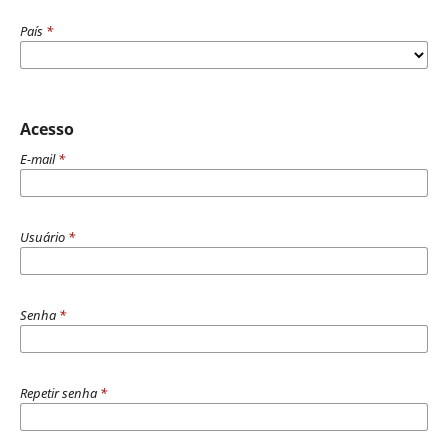
País
*
Acesso
E-mail
*
Usuário
*
Senha
*
Repetir senha
*