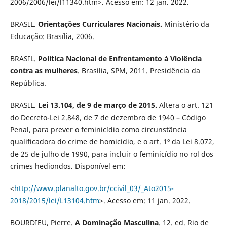
2006/2006/lei/l11340.htm>. Acesso em: 12 jan. 2022.
BRASIL.
Orientações Curriculares Nacionais.
Ministério da
Educação: Brasília, 2006.
BRASIL.
Política Nacional de Enfrentamento à Violência
contra as mulheres
. Brasília, SPM, 2011. Presidência da
República.
BRASIL.
Lei 13.104, de 9 de março de 2015.
Altera o art. 121
do Decreto-Lei 2.848, de 7 de dezembro de 1940 – Código
Penal, para prever o feminicídio como circunstância
qualificadora do crime de homicídio, e o art. 1º da Lei 8.072,
de 25 de julho de 1990, para incluir o feminicídio no rol dos
crimes hediondos. Disponível em:
<
http://www.planalto.gov.br/ccivil_03/_Ato2015-
2018/2015/lei/L13104.htm
>. Acesso em: 11 jan. 2022.
BOURDIEU, Pierre.
A Dominação Masculina
. 12. ed. Rio de