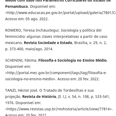
Médio com base nos Parâmetros Curriculares do Estado de
Pernambuco
. Disponível em:
<http://www.educacao.pe.gov.br/portal/upload/galeria/7801/C
Acesso em: 05 ago. 2022.
ROMERO, Teresa Incháustegui. Sociología y política del
feminicidio: algunas claves interpretativas a partir de caso
mexicano.
Revista Sociedade e Estado
, Brasília, v. 29, n. 2,
p. 373-400, maio/ago. 2014.
SCHENINI, Fátima.
Filosofia e Sociologia no Ensino Médio
.
Disponível em:
<http://portal.mec.gov.br/component/tags/tag/filosofia-e-
sociologia-no-ensino-medio>. Acesso em: 20 fev. 2022.
TANZI, Héctor José. O Tratado de Tordesilhas e sua
projeção.
Revista de História
,
[S. l.]
, v. 54, n. 108, p. 533-541,
1976. Disponível em:
<https://www.revistas.usp.br/revhistoria/article/view/77814>.
Acesso em: 20 fev. 2022.