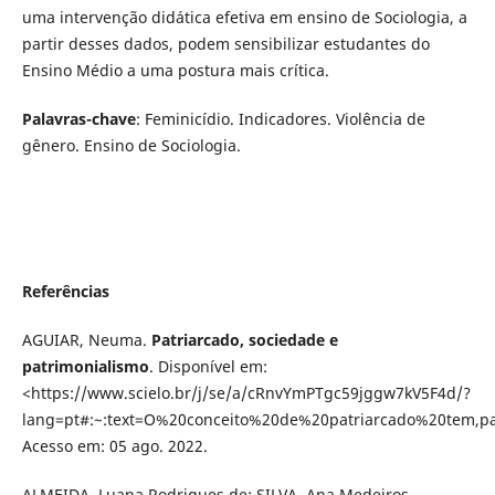
uma intervenção didática efetiva em ensino de Sociologia, a
partir desses dados, podem sensibilizar estudantes do
Ensino Médio a uma postura mais crítica.
Palavras-chave
: Feminicídio. Indicadores. Violência de
gênero. Ensino de Sociologia.
Referências
AGUIAR, Neuma.
Patriarcado, sociedade e
patrimonialismo
. Disponível em:
<https://www.scielo.br/j/se/a/cRnvYmPTgc59jggw7kV5F4d/?
lang=pt#:~:text=O%20conceito%20de%20patriarcado%20tem
Acesso em: 05 ago. 2022.
ALMEIDA, Luana Rodrigues de; SILVA, Ana Medeiros