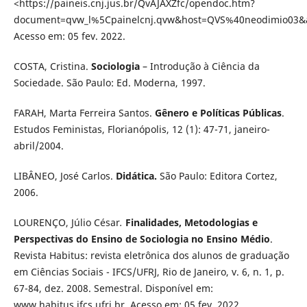
<https://paineis.cnj.jus.br/QvAJAXZfc/opendoc.htm?
document=qvw_l%5Cpainelcnj.qvw&host=QVS%40neodimio03
Acesso em: 05 fev. 2022.
COSTA, Cristina.
Sociologia
– Introdução à Ciência da
Sociedade. São Paulo: Ed. Moderna, 1997.
FARAH, Marta Ferreira Santos.
Gênero e Políticas Públicas
.
Estudos Feministas, Florianópolis, 12 (1): 47-71, janeiro-
abril/2004.
LIBÂNEO, José Carlos.
Didática.
São Paulo: Editora Cortez,
2006.
LOURENÇO, Júlio César
.
Finalidades, Metodologias e
Perspectivas do Ensino de Sociologia no Ensino Médio
.
Revista Habitus: revista eletrônica dos alunos de graduação
em Ciências Sociais - IFCS/UFRJ, Rio de Janeiro, v. 6, n. 1, p.
67-84, dez. 2008. Semestral. Disponível em:
www.habitus.ifcs.ufrj.br. Acesso em: 05 fev. 2022.