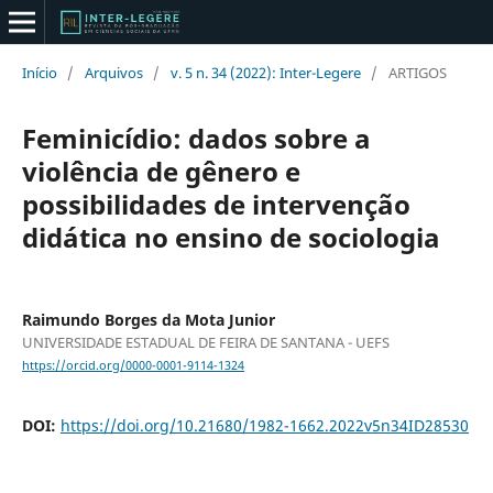
Início
/
Arquivos
/
v. 5 n. 34 (2022): Inter-Legere
/
ARTIGOS
Feminicídio: dados sobre a
violência de gênero e
possibilidades de intervenção
didática no ensino de sociologia
Raimundo Borges da Mota Junior
UNIVERSIDADE ESTADUAL DE FEIRA DE SANTANA - UEFS
https://orcid.org/0000-0001-9114-1324
DOI:
https://doi.org/10.21680/1982-1662.2022v5n34ID28530