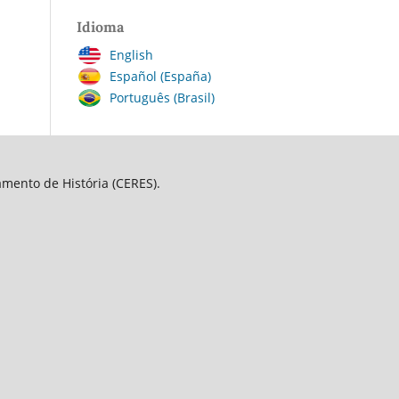
Idioma
English
Español (España)
Português (Brasil)
amento de História (CERES).