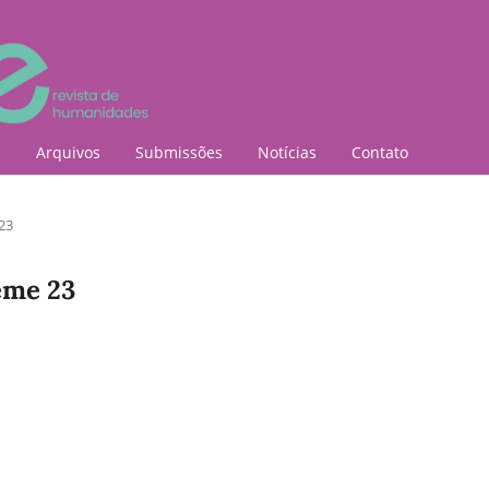
l
Arquivos
Submissões
Notícias
Contato
 23
neme 23