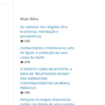
Mais lidos
Os caboclos nas religiões afro-
brasileiras: hibridação e
permanência
930
Conhecimento e memória no culto
de Egum: a confecção da casa-
corpo da morte
478
O SOFISTA COMO RELATIVISTA: A
IDEIA DE “RELATIVISMO MORAL”
NAS NARRATIVAS
CONSPIRACIONISTAS DA BRASIL
PARALELO
396
Feitiçaria na Angola oitocentista:
razões por detrás de uma suposta