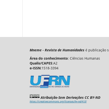
Mneme - Revista de Humanidades
é publicação s
Área do conhecimento
: Ciências Humanas
Qualis/CAPES
:A2
e-ISSN
:1518-3394
Atribuição-Sem Derivações CC BY-ND
https://creativecommons.org/licenses/by-nd/4.0/