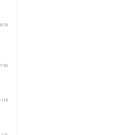
60-76
77-92
-110
-121