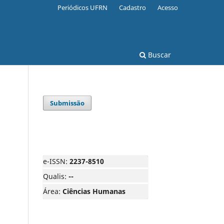
Periódicos UFRN
Cadastro
Acesso
Buscar
Submissão
e-ISSN:
2237-8510
Qualis:
--
Área:
Ciências Humanas