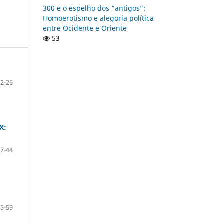
300 e o espelho dos “antigos”:
Homoerotismo e alegoria política
entre Ocidente e Oriente
53
2-26
X:
27-44
45-59