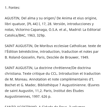
1. Fontes:
AGUSTIN, Del alma y su origen/ De Anima et eius origine,
libri quatuor, (PL 44) I, 17, 28. Versión, introducciones y
notas, Victorino Capanaga, O.S.A. et al., Madrid: La Editorial
Catolica/BAC, 1963, 329p.
SAINT AUGUSTIN, De Moribus ecclesiae Catholicae. texte de
l’Édition bénédictine, introduction, traduction et notes par
B. Roland-Gosselin, Paris, Desclée de Brouwer, 1949.
SAINT AUGUSTIN, La doctrine chrétienne/De doctrina
christiana. Texte critique du CCL. Introduction et traduction
de M. Moreau. Annotation et note complémentaires d’I.
Bochet et G. Madec. Bibliothèque 7 Augustinienne. Œuvres
de saint Augustin, 11,2. Paris, Institut des Études
Augustiniennes, 1997. 626 p.
SANTO AGOSTINHO, A Cidade de Deus, 3 volumes.