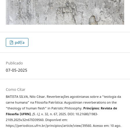
pdf/a
Publicado
07-05-2025
Como Citar
BATISTA SILVA, Nilo César. Reverberações agostinianas sobre a “teologia da
carne humana” na Filosofia Patrística: Augustinian reverberations on the
“theology of human flesh” in Patristic Philosophy.
Princípios: Revista de
Filosofia (UFRN)
,
[S. l.]
, v. 32, n. 67, 2025. DOI: 10.21680/1983-
2109.2025v32n67ID39560. Disponível em:
https://periodicos.ufrn.br/principios/article/view/39560. Acesso em: 10 ago.