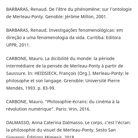
BARBARAS, Renaud. De l’être du phénomène: sur l’ontologie
de Merleau-Ponty. Genoble: Jérôme Millon, 2001.
BARBARAS, Renaud. Investigações fenomenológicas: em
direção a uma fenomenologia da vida. Curitiba: Editora
UFPR, 2011.
CARBONE, Mauro. La dicibilité du monde: la période
intermédiaire de la pensée de Merleau-Ponty à partir de
Saussure. In: HEIDSIECK, François (Org.). Merleau-Ponty: le
philosophe et son langage. Grenoble: Université Pierre
Mendès, 1993. p. 83-99.
CARBONE, Mauro. “Philosophie-écrans: du cinéma à la
révolution numérique”. Paris: Vrin, 2016.
DALMASSO, Anna Caterina Dalmasso. Le corps, c’est l’écran:
la philosophie du visuel de Merleau-Ponty. Sesto San
Giovanni: Éditions Mimesis, 2018.