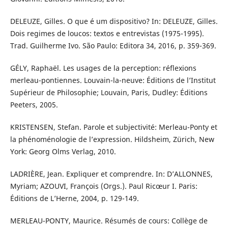
DELEUZE, Gilles. O que é um dispositivo? In: DELEUZE, Gilles.
Dois regimes de loucos: textos e entrevistas (1975-1995).
Trad. Guilherme Ivo. São Paulo: Editora 34, 2016, p. 359-369.
GÉLY, Raphaël. Les usages de la perception: réflexions
merleau-pontiennes. Louvain-la-neuve: Éditions de l’Institut
Supérieur de Philosophie; Louvain, Paris, Dudley: Éditions
Peeters, 2005.
KRISTENSEN, Stefan. Parole et subjectivité: Merleau-Ponty et
la phénoménologie de l’expression. Hildsheim, Zürich, New
York: Georg Olms Verlag, 2010.
LADRIÈRE, Jean. Expliquer et comprendre. In: D’ALLONNES,
Myriam; AZOUVI, François (Orgs.). Paul Ricœur I. Paris:
Éditions de L’Herne, 2004, p. 129-149.
MERLEAU-PONTY, Maurice. Résumés de cours: Collège de