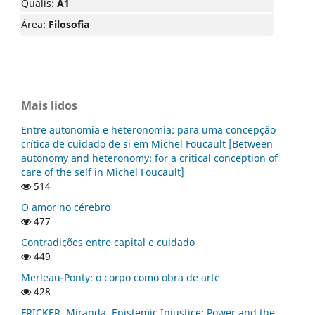
Qualis:
A1
Área:
Filosofia
Mais lidos
Entre autonomia e heteronomia: para uma concepção
crítica de cuidado de si em Michel Foucault [Between
autonomy and heteronomy: for a critical conception of
care of the self in Michel Foucault]
514
O amor no cérebro
477
Contradições entre capital e cuidado
449
Merleau-Ponty: o corpo como obra de arte
428
FRICKER, Miranda. Epistemic Injustice: Power and the