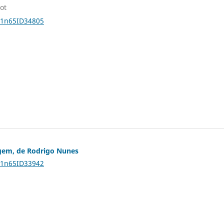
ot
v31n65ID34805
tigem, de Rodrigo Nunes
v31n65ID33942