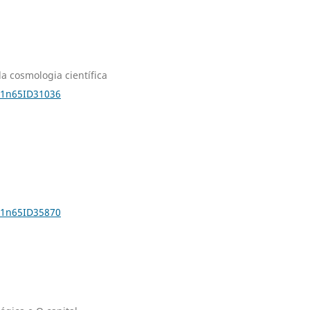
a cosmologia científica
v31n65ID31036
v31n65ID35870