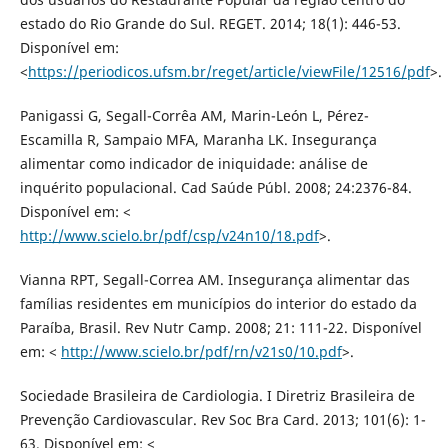
estado do Rio Grande do Sul. REGET. 2014; 18(1): 446-53.
Disponível em:
<
https://periodicos.ufsm.br/reget/article/viewFile/12516/pdf
>.
Panigassi G, Segall-Corrêa AM, Marin-León L, Pérez-
Escamilla R, Sampaio MFA, Maranha LK. Insegurança
alimentar como indicador de iniquidade: análise de
inquérito populacional. Cad Saúde Públ. 2008; 24:2376-84.
Disponível em: <
http://www.scielo.br/pdf/csp/v24n10/18.pdf
>.
Vianna RPT, Segall-Correa AM. Insegurança alimentar das
famílias residentes em municípios do interior do estado da
Paraíba, Brasil. Rev Nutr Camp. 2008; 21: 111-22. Disponível
em: <
http://www.scielo.br/pdf/rn/v21s0/10.pdf
>.
Sociedade Brasileira de Cardiologia. I Diretriz Brasileira de
Prevenção Cardiovascular. Rev Soc Bra Card. 2013; 101(6): 1-
63. Disponível em: <