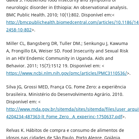
neurologic disorder in Ethiopia: An observational analysis.
BMC Public Health. 2010; 10(1):802. Disponível em:<
http://bmcpublichealth.biomedcentral.com/articles/10.1186/14
2458-10-802
>.
Miller CL, Bangsberg DR, Tuller DM.; Senkungu J, Kawuma
A, Frongillo EA, Weiser SD. Food Insecurity and Sexual Risk
in an HIV Endemic Community in Uganda. Aids and
Behavior. 2011; 15(7):1512 19. Disponível em: <
https://www.ncbi.nlm.nih.gov/pmc/articles/PMC3110536/
>.
Silva JG, Grossi MED, França CG. Fome Zero: a experiência
brasileira. Ministério do Desenvolvimento Agrário. 2010.
Disponível em: <
http://www.mda.gov.br/sitemda/sites/sitemda/files/user_arqui
4204234-487363-lt_Fome_Zero__A_experinc-1750637.pdf
>.
Relvas K. Hábitos de compra e consumo de alimentos de
idosos nas cidades de São Paulo, Porto Alegre, Goiânia,