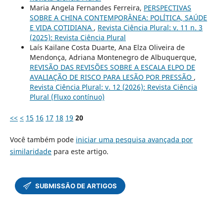
Maria Angela Fernandes Ferreira,
PERSPECTIVAS
SOBRE A CHINA CONTEMPORÂNEA: POLÍTICA, SAÚDE
E VIDA COTIDIANA
,
Revista Ciência Plural: v. 11 n. 3
(2025): Revista Ciência Plural
Laís Kailane Costa Duarte, Ana Elza Oliveira de
Mendonça, Adriana Montenegro de Albuquerque,
REVISÃO DAS REVISÕES SOBRE A ESCALA ELPO DE
AVALIAÇÃO DE RISCO PARA LESÃO POR PRESSÃO
,
Revista Ciência Plural: v. 12 (2026): Revista Ciência
Plural (Fluxo contínuo)
<<
<
15
16
17
18
19
20
Você também pode
iniciar uma pesquisa avançada por
similaridade
para este artigo.