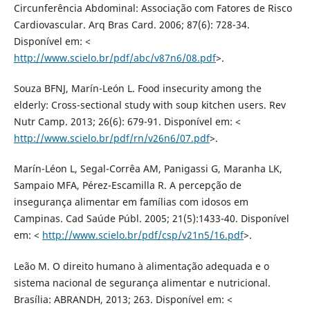
Circunferência Abdominal: Associação com Fatores de Risco
Cardiovascular. Arq Bras Card. 2006; 87(6): 728-34.
Disponível em: <
http://www.scielo.br/pdf/abc/v87n6/08.pdf
>.
Souza BFNJ, Marín-León L. Food insecurity among the
elderly: Cross-sectional study with soup kitchen users. Rev
Nutr Camp. 2013; 26(6): 679-91. Disponível em: <
http://www.scielo.br/pdf/rn/v26n6/07.pdf
>.
Marín-Léon L, Segal-Corrêa AM, Panigassi G, Maranha LK,
Sampaio MFA, Pérez-Escamilla R. A percepção de
insegurança alimentar em famílias com idosos em
Campinas. Cad Saúde Públ. 2005; 21(5):1433-40. Disponível
em: <
http://www.scielo.br/pdf/csp/v21n5/16.pdf
>.
Leão M. O direito humano à alimentação adequada e o
sistema nacional de segurança alimentar e nutricional.
Brasília: ABRANDH, 2013; 263. Disponível em: <