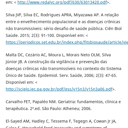
em: <
http://www.redalyc.org/pdf/630/63013420.pdf
>.
Silva JVF, Silva EC, Rodrigues APRA, Miyazawa AP. A relação
entre o envelhecimento populacional e as doenças crônicas
não transmissíveis: sério desafio de saúde pública. Ciên Biol
Saúde. 2015; 2(3): 91-100. Disponível em: <
https://periodicos.set.edu.br/index.php/fitsbiosaude/article/v
Malta DC, Cezário AC, Moura L, Morais Neto OLM, Silva
Júnior JB. A construção da vigilância e prevenção das
doenças crônicas não transmissíveis no contexto do Sistema
Único de Saúde. Epidemiol. Serv. Saúde, 2006; 2(3): 47-65.
Disponível em: <
http://scielo.iec.pa.gov.br/pdf/ess/v15n3/v15n3a06.pdf
>.
Carvalho FET, Papaléo NM. Geriatria: fundamentos, clínica e
terapêutica. 2ª.ed. São Paulo: Atheneu; 2006.
El-Sayed AM, Hadley C, Tessema F, Tegegn A, Cowan Jr JA,
Galea S. Household food insecurity and symptoms of