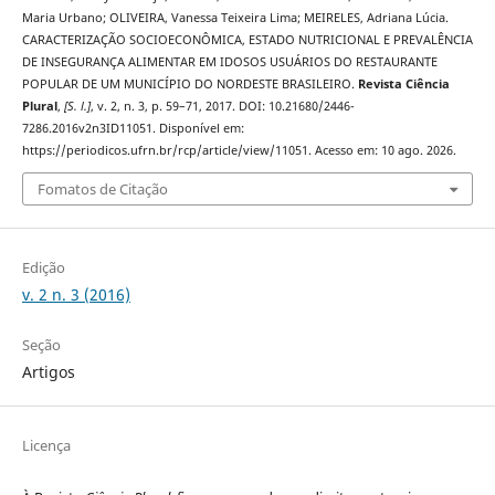
Maria Urbano; OLIVEIRA, Vanessa Teixeira Lima; MEIRELES, Adriana Lúcia.
CARACTERIZAÇÃO SOCIOECONÔMICA, ESTADO NUTRICIONAL E PREVALÊNCIA
DE INSEGURANÇA ALIMENTAR EM IDOSOS USUÁRIOS DO RESTAURANTE
POPULAR DE UM MUNICÍPIO DO NORDESTE BRASILEIRO.
Revista Ciência
Plural
,
[S. l.]
, v. 2, n. 3, p. 59–71, 2017. DOI: 10.21680/2446-
7286.2016v2n3ID11051. Disponível em:
https://periodicos.ufrn.br/rcp/article/view/11051. Acesso em: 10 ago. 2026.
Fomatos de Citação
Edição
v. 2 n. 3 (2016)
Seção
Artigos
Licença