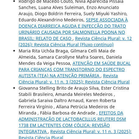
Rodrigo de Macedo Couto, Nivia Aparecida Pissaia
Sanches, Luana Alves Suleiman, Enzo Anunciato
Araujo, Diogo Boldrin Ferreira, Suely Miyuki Yashiro,
Eduardo Alexandrino Medeiros,
SEPSE ASSOCIADA À
DOENÇA DIARREICA AGUDA E INFECÇÃO DO TRATO
URINÁRIO CAUSADA POR SALMONELLA POONA NO
BRASIL: RELATO DE CASO
,
Revista Ciência Plural: v. 12
(2026): Revista Ciência Plural (Fluxo contínuo)
Maria Rita Uchôa Braga, Gilmara Celli Maia de
Almeida, Samara Carollyne Mafra Soares, Daniela
Mendes da Veiga Pessoa,
ATENÇÃO EM SAÚDE BUCAL
PARA CRIANÇAS COM TRANSTORNO DO ESPECTRO
AUTISTA (TEA) NA ATENÇÃO PRIMÁRIA
,
Revista
Ciência Plural: v. 11 n. 3 (2025): Revista Ciência Plural
Giovanna Stelling Brito de Araujo Silva, Ester Cristina
Stabili Brasileiro, Amanda Meireles Medeiros ,
Gabriela Saraiva Daltro Arnaud, Karen Roberta
Ferreira Virgínio , Allana Petrúcia Medeiros de
Miranda , Fábia Barbosa de Andrade ,
EFEITOS DA
ADMINISTRAÇÃO DE LACTOBACILLUS REUTERI DSM
1738 EM LACTENTES COM CÓLICA: REVISÃO
INTEGRATIVA
,
Revista Ciência Plural: v. 11 n. 3 (2025):
Revista Ciência Plural