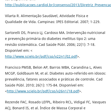
http://publicacoes.cardiol.br/consenso/2013/Diretriz_Prevenca
Vilarta R. Alimentação Saudável, Atividade Física e
Qualidade de Vida. Campinas: IPES Editorial. 2007; 1-229.
Sartorelli DS, Franco LJ, Cardoso MA. Intervenção nutricional
e prevenção primária do diabetes mellitus tipo 2: uma
revisão sistemática. Cad Saúde Públ. 2006; 22(1): 7-18.
Disponível em: <
http://www.scielo.br/pdf/csp/v22n1/02.pdf
>.
Francisco PMSB, Belon AP, Barros MBA, Carandina L, Alves
MCGP, Goldbaum M, et al. Diabetes auto-referido em idosos:
prevalência, fatores associados e práticas de controle. Cad
Saúde Públ. 2010; 26(1): 175-84. Disponível em:
<
http://www.scielo.br/pdf/csp/v26n1/18.pdf
>.
Rezende FAC, Rosado LEFPL, Ribeiro RCL, Vidigal FC, Vasques
ACJ, Bonard IS, et al. Índice de Massa Corporal e