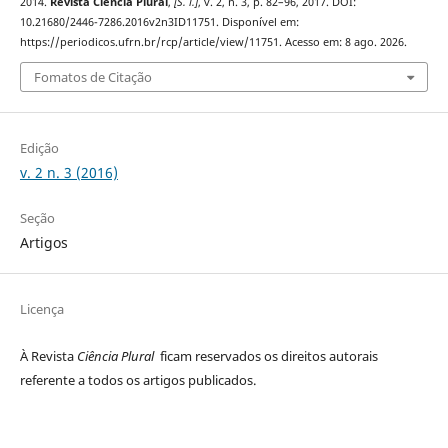
2014.
Revista Ciência Plural
,
[S. l.]
, v. 2, n. 3, p. 82–96, 2017. DOI:
10.21680/2446-7286.2016v2n3ID11751. Disponível em:
https://periodicos.ufrn.br/rcp/article/view/11751. Acesso em: 8 ago. 2026.
Fomatos de Citação
Edição
v. 2 n. 3 (2016)
Seção
Artigos
Licença
À Revista
Ciência Plural
ficam reservados os direitos autorais
referente a todos os artigos publicados.