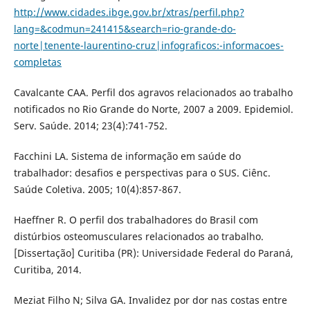
http://www.cidades.ibge.gov.br/xtras/perfil.php?
lang=&codmun=241415&search=rio-grande-do-
norte|tenente-laurentino-cruz|infograficos:-informacoes-
completas
Cavalcante CAA. Perfil dos agravos relacionados ao trabalho
notificados no Rio Grande do Norte, 2007 a 2009. Epidemiol.
Serv. Saúde. 2014; 23(4):741-752.
Facchini LA. Sistema de informação em saúde do
trabalhador: desafios e perspectivas para o SUS. Ciênc.
Saúde Coletiva. 2005; 10(4):857-867.
Haeffner R. O perfil dos trabalhadores do Brasil com
distúrbios osteomusculares relacionados ao trabalho.
[Dissertação] Curitiba (PR): Universidade Federal do Paraná,
Curitiba, 2014.
Meziat Filho N; Silva GA. Invalidez por dor nas costas entre