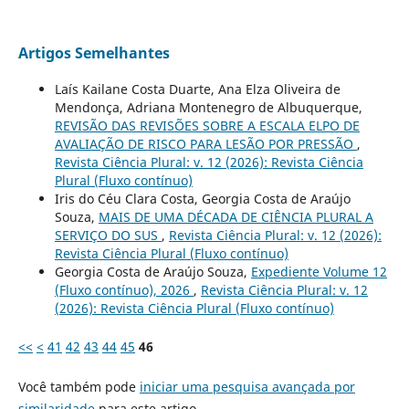
Artigos Semelhantes
Laís Kailane Costa Duarte, Ana Elza Oliveira de
Mendonça, Adriana Montenegro de Albuquerque,
REVISÃO DAS REVISÕES SOBRE A ESCALA ELPO DE
AVALIAÇÃO DE RISCO PARA LESÃO POR PRESSÃO
,
Revista Ciência Plural: v. 12 (2026): Revista Ciência
Plural (Fluxo contínuo)
Iris do Céu Clara Costa, Georgia Costa de Araújo
Souza,
MAIS DE UMA DÉCADA DE CIÊNCIA PLURAL A
SERVIÇO DO SUS
,
Revista Ciência Plural: v. 12 (2026):
Revista Ciência Plural (Fluxo contínuo)
Georgia Costa de Araújo Souza,
Expediente Volume 12
(Fluxo contínuo), 2026
,
Revista Ciência Plural: v. 12
(2026): Revista Ciência Plural (Fluxo contínuo)
<<
<
41
42
43
44
45
46
Você também pode
iniciar uma pesquisa avançada por
similaridade
para este artigo.