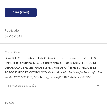
PDF [37-45]
Publicado
02-06-2015
Como Citar
Silva, B. F. C. da, Santos, E. J. da C., Almeida, E. O. de, Guerra, P. V. de A. G.,
Hékis, H. R., Coutinho, K. D., … Guerra Neto, C. L. de B. (2015). ESTUDO DE
DEPOSIÇÃO DE FILMES FINOS EM PLASMAS DE AR/AR-H2 EM REGIÕES DE
PÓS-DESCARGA DE CATODO OCO.
Revista Brasileira De Inovação Tecnológica Em
Saúde - ISSN:2236-1103
,
5
(2). https://doi.org/10.18816/r-bits.v5i2.7253
Fomatos de Citação
Edição