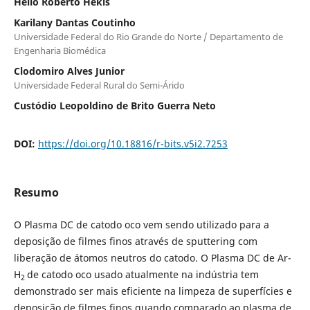
Hélio Roberto Hékis
Karilany Dantas Coutinho
Universidade Federal do Rio Grande do Norte / Departamento de
Engenharia Biomédica
Clodomiro Alves Junior
Universidade Federal Rural do Semi-Árido
Custódio Leopoldino de Brito Guerra Neto
DOI:
https://doi.org/10.18816/r-bits.v5i2.7253
Resumo
O Plasma DC de catodo oco vem sendo utilizado para a
deposição de filmes finos através de sputtering com
liberação de átomos neutros do catodo. O Plasma DC de Ar-
H
de catodo oco usado atualmente na indústria tem
2
demonstrado ser mais eficiente na limpeza de superfícies e
deposição de filmes finos quando comparado ao plasma de