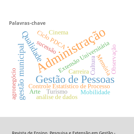
Palavras-chave
Administração
Ciclo PDCA
Cinema
Qualidade
sucessão
Extensão Universitária
gestão municipal
Observação
Memória
Cultura
agronegócio
Carreira
Gestão de Pessoas
Controle Estatístico de Processo
Arte
Turismo
Mobilidade
análise de dados
Revista de Ensino, Pesquisa e Extensão em Gestão -