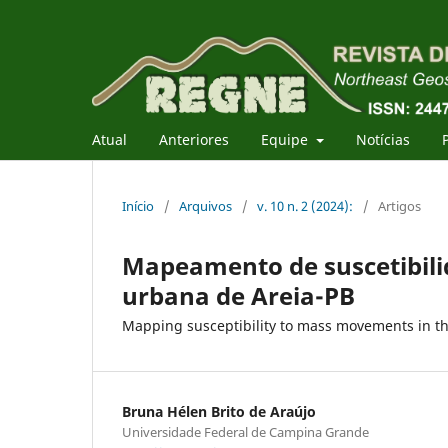
Atual
Anteriores
Equipe
Notícias
Início
/
Arquivos
/
v. 10 n. 2 (2024):
/
Artigos
Mapeamento de suscetibil
urbana de Areia-PB
Mapping susceptibility to mass movements in th
Bruna Hélen Brito de Araújo
Universidade Federal de Campina Grande