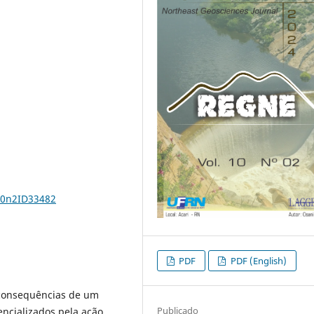
10n2ID33482
PDF
PDF (English)
 consequências de um
Publicado
encializados pela ação