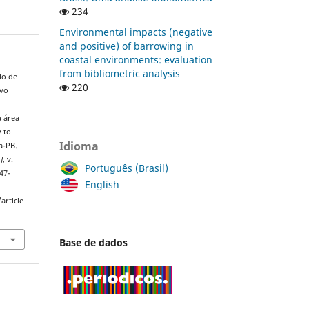
234
Environmental impacts (negative
and positive) of barrowing in
coastal environments: evaluation
from bibliometric analysis
lo de
220
avo
a área
y to
Idioma
a-PB.
.]
, v.
Português (Brasil)
47-
English
article
Base de dados