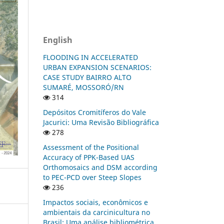
English
FLOODING IN ACCELERATED
URBAN EXPANSION SCENARIOS:
CASE STUDY BAIRRO ALTO
SUMARÉ, MOSSORÓ/RN
314
Depósitos Cromitíferos do Vale
Jacurici: Uma Revisão Bibliográfica
278
Assessment of the Positional
Accuracy of PPK-Based UAS
Orthomosaics and DSM according
to PEC-PCD over Steep Slopes
236
Impactos sociais, econômicos e
ambientais da carcinicultura no
Brasil: Uma análise bibliométrica