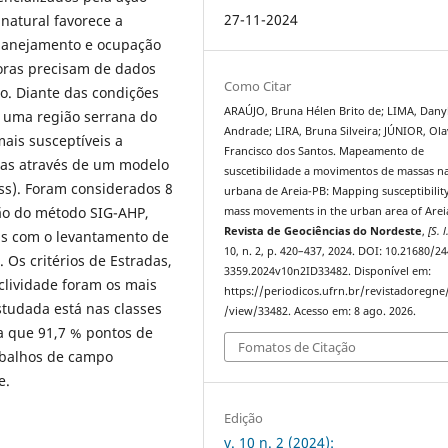
27-11-2024
natural favorece a
planejamento e ocupação
toras precisam de dados
Como Citar
o. Diante das condições
ARAÚJO, Bruna Hélen Brito de; LIMA, Dany
m uma região serrana do
Andrade; LIRA, Bruna Silveira; JÚNIOR, Ol
ais susceptíveis a
Francisco dos Santos. Mapeamento de
as através de um modelo
suscetibilidade a movimentos de massas n
ss). Foram considerados 8
urbana de Areia-PB: Mapping susceptibilit
ção do método SIG-AHP,
mass movements in the urban area of Arei
Revista de Geociências do Nordeste
,
[S. l
is com o levantamento de
10, n. 2, p. 420–437, 2024. DOI: 10.21680/24
 Os critérios de Estradas,
3359.2024v10n2ID33482. Disponível em:
eclividade foram os mais
https://periodicos.ufrn.br/revistadoregne/
estudada está nas classes
/view/33482. Acesso em: 8 ago. 2026.
da que 91,7 % pontos de
Fomatos de Citação
balhos de campo
e.
Edição
v. 10 n. 2 (2024):