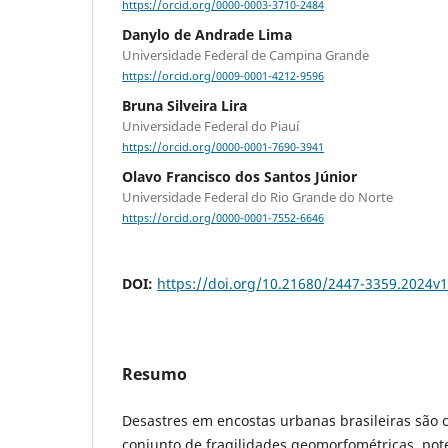
https://orcid.org/0000-0003-3710-2484
Danylo de Andrade Lima
Universidade Federal de Campina Grande
https://orcid.org/0009-0001-4212-9596
Bruna Silveira Lira
Universidade Federal do Piauí
https://orcid.org/0000-0001-7690-3941
Olavo Francisco dos Santos Júnior
Universidade Federal do Rio Grande do Norte
https://orcid.org/0000-0001-7552-6646
DOI:
https://doi.org/10.21680/2447-3359.2024v
Resumo
Desastres em encostas urbanas brasileiras são
conjunto de fragilidades geomorfométricas, pot