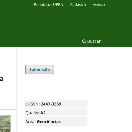
Periódicos UFRN
Cadastro
Acesso
Buscar
Submissão
a
e-ISSN:
2447-3359
Qualis:
A2
Área:
Geociências