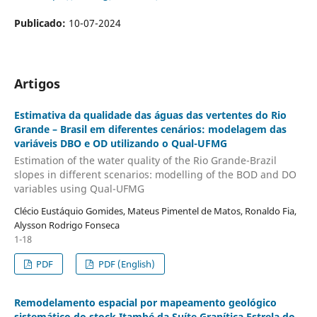
Publicado:
10-07-2024
Artigos
Estimativa da qualidade das águas das vertentes do Rio
Grande – Brasil em diferentes cenários: modelagem das
variáveis DBO e OD utilizando o Qual-UFMG
Estimation of the water quality of the Rio Grande-Brazil
slopes in different scenarios: modelling of the BOD and DO
variables using Qual-UFMG
Clécio Eustáquio Gomides, Mateus Pimentel de Matos, Ronaldo Fia,
Alysson Rodrigo Fonseca
1-18
PDF
PDF (English)
Remodelamento espacial por mapeamento geológico
sistemático do stock Itambé da Suíte Granítica Estrela do