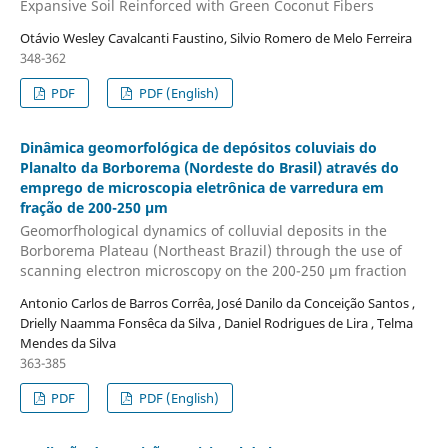
Expansive Soil Reinforced with Green Coconut Fibers
Otávio Wesley Cavalcanti Faustino, Silvio Romero de Melo Ferreira
348-362
PDF
PDF (English)
Dinâmica geomorfológica de depósitos coluviais do
Planalto da Borborema (Nordeste do Brasil) através do
emprego de microscopia eletrônica de varredura em
fração de 200-250 µm
Geomorfhological dynamics of colluvial deposits in the
Borborema Plateau (Northeast Brazil) through the use of
scanning electron microscopy on the 200-250 µm fraction
Antonio Carlos de Barros Corrêa, José Danilo da Conceição Santos ,
Drielly Naamma Fonsêca da Silva , Daniel Rodrigues de Lira , Telma
Mendes da Silva
363-385
PDF
PDF (English)