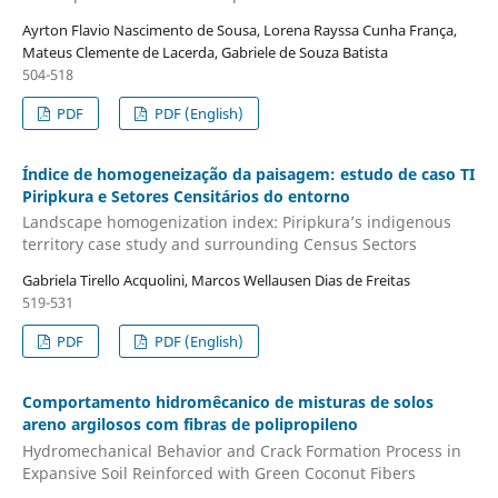
Ayrton Flavio Nascimento de Sousa, Lorena Rayssa Cunha França,
Mateus Clemente de Lacerda, Gabriele de Souza Batista
504-518
PDF
PDF (English)
Índice de homogeneização da paisagem: estudo de caso TI
Piripkura e Setores Censitários do entorno
Landscape homogenization index: Piripkura’s indigenous
territory case study and surrounding Census Sectors
Gabriela Tirello Acquolini, Marcos Wellausen Dias de Freitas
519-531
PDF
PDF (English)
Comportamento hidromêcanico de misturas de solos
areno argilosos com fibras de polipropileno
Hydromechanical Behavior and Crack Formation Process in
Expansive Soil Reinforced with Green Coconut Fibers