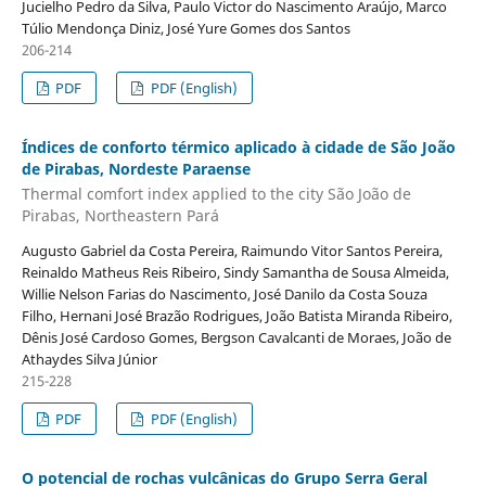
Jucielho Pedro da Silva, Paulo Victor do Nascimento Araújo, Marco
Túlio Mendonça Diniz, José Yure Gomes dos Santos
206-214
PDF
PDF (English)
Índices de conforto térmico aplicado à cidade de São João
de Pirabas, Nordeste Paraense
Thermal comfort index applied to the city São João de
Pirabas, Northeastern Pará
Augusto Gabriel da Costa Pereira, Raimundo Vitor Santos Pereira,
Reinaldo Matheus Reis Ribeiro, Sindy Samantha de Sousa Almeida,
Willie Nelson Farias do Nascimento, José Danilo da Costa Souza
Filho, Hernani José Brazão Rodrigues, João Batista Miranda Ribeiro,
Dênis José Cardoso Gomes, Bergson Cavalcanti de Moraes, João de
Athaydes Silva Júnior
215-228
PDF
PDF (English)
O potencial de rochas vulcânicas do Grupo Serra Geral