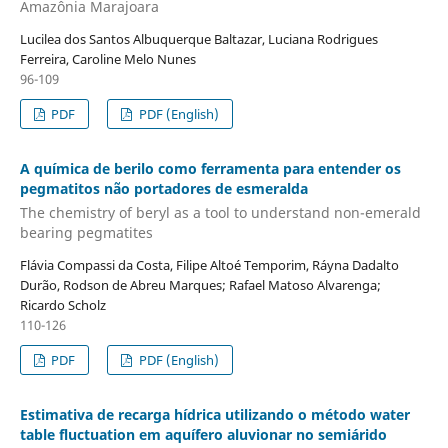
Amazônia Marajoara
Lucilea dos Santos Albuquerque Baltazar, Luciana Rodrigues
Ferreira, Caroline Melo Nunes
96-109
PDF
PDF (English)
A química de berilo como ferramenta para entender os
pegmatitos não portadores de esmeralda
The chemistry of beryl as a tool to understand non-emerald
bearing pegmatites
Flávia Compassi da Costa, Filipe Altoé Temporim, Ráyna Dadalto
Durão, Rodson de Abreu Marques; Rafael Matoso Alvarenga;
Ricardo Scholz
110-126
PDF
PDF (English)
Estimativa de recarga hídrica utilizando o método water
table fluctuation em aquífero aluvionar no semiárido