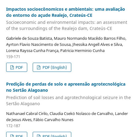
Impactos socioecônomicos e ambientais: uma avaliação
do entorno do açude Realejo, Crateús-CE
Socioeconomic and environmental impacts: an assessment
of the surroundings of the Realejo dam, Crateús-CE
Gabriele de Souza Batista, Mauro Normando Macêdo Barros Filho,
Ayrton Flavio Nascimento de Sousa, Jhessika Angell Alves e Silva,
Lorena Rayssa Cunha França, Patricia Herminio Cunha
159-171
PDF
PDF (English)
Predição de perdas de solo e apreensão agrotecnológica
no Sertão Alagoano
Prediction of soil losses and agrotechnological seizure in the
Sertão Alagoano
Nathanael Cabral Cirilo, Claudia Csekö Nolasco de Carvalho, Lander
de Jesus Alves, Fábio Carvalho Nunes
172-187
PDF
PDF (English)