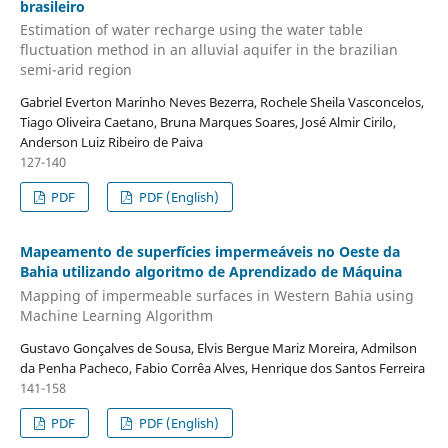
brasileiro
Estimation of water recharge using the water table
fluctuation method in an alluvial aquifer in the brazilian
semi-arid region
Gabriel Everton Marinho Neves Bezerra, Rochele Sheila Vasconcelos,
Tiago Oliveira Caetano, Bruna Marques Soares, José Almir Cirilo,
Anderson Luiz Ribeiro de Paiva
127-140
PDF
PDF (English)
Mapeamento de superfícies impermeáveis no Oeste da
Bahia utilizando algoritmo de Aprendizado de Máquina
Mapping of impermeable surfaces in Western Bahia using
Machine Learning Algorithm
Gustavo Gonçalves de Sousa, Elvis Bergue Mariz Moreira, Admilson
da Penha Pacheco, Fabio Corrêa Alves, Henrique dos Santos Ferreira
141-158
PDF
PDF (English)