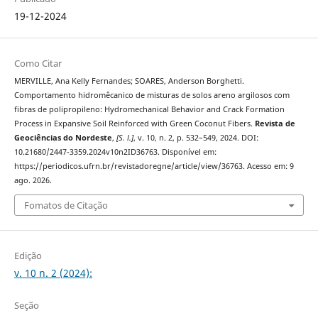
19-12-2024
Como Citar
MERVILLE, Ana Kelly Fernandes; SOARES, Anderson Borghetti.
Comportamento hidromêcanico de misturas de solos areno argilosos com
fibras de polipropileno: Hydromechanical Behavior and Crack Formation
Process in Expansive Soil Reinforced with Green Coconut Fibers.
Revista de
Geociências do Nordeste
,
[S. l.]
, v. 10, n. 2, p. 532–549, 2024. DOI:
10.21680/2447-3359.2024v10n2ID36763. Disponível em:
https://periodicos.ufrn.br/revistadoregne/article/view/36763. Acesso em: 9
ago. 2026.
Fomatos de Citação
Edição
v. 10 n. 2 (2024):
Seção