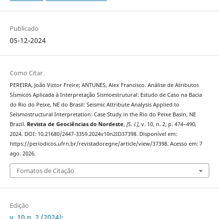
Publicado
05-12-2024
Como Citar
PEREIRA, João Victor Freire; ANTUNES, Alex Francisco. Análise de Atributos
Sísmicos Aplicada à Interpretação Sismoestrutural: Estudo de Caso na Bacia
do Rio do Peixe, NE do Brasil: Seismic Attribute Analysis Applied to
Seismostructural Interpretation: Case Study in the Rio do Peixe Basin, NE
Brazil.
Revista de Geociências do Nordeste
,
[S. l.]
, v. 10, n. 2, p. 474–490,
2024. DOI: 10.21680/2447-3359.2024v10n2ID37398. Disponível em:
https://periodicos.ufrn.br/revistadoregne/article/view/37398. Acesso em: 7
ago. 2026.
Fomatos de Citação
Edição
v. 10 n. 2 (2024):