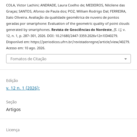
COLA, Victor Lachini; ANDRADE, Laura Coelho de; MEDEIROS, Nilcilene das
Graças; SANTOS, Afonso de Paula dos; POZ, William Rodrigo Dal; FERREIRA,
Italo Oliveira. Avaliação da qualidade geométrica de nuvens de pontos
geradas por smartphone: Evaluation of the geometric quality of point clouds
generated by smartphones.
Revista de Geociências do Nordeste
,
[S. l.]
, v.
12, n. 1, p. 287–301, 2026. DOI: 10.21680/2447-3359.2026v12n1ID40279.
Disponível em: https://periodicos.ufrn.br/revistadoregne/article/view/40279.
Acesso em: 10 ago. 2026.
Fomatos de Citação
Edição
v. 12 n. 1 (2026):
Seção
Artigos
Licença