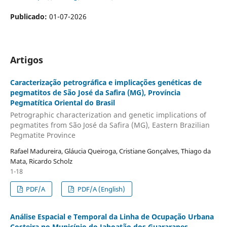
Publicado:
01-07-2026
Artigos
Caracterização petrográfica e implicações genéticas de
pegmatitos de São José da Safira (MG), Província
Pegmatítica Oriental do Brasil
Petrographic characterization and genetic implications of
pegmatites from São José da Safira (MG), Eastern Brazilian
Pegmatite Province
Rafael Madureira, Gláucia Queiroga, Cristiane Gonçalves, Thiago da
Mata, Ricardo Scholz
1-18
PDF/A
PDF/A (English)
Análise Espacial e Temporal da Linha de Ocupação Urbana
Costeira no Município do Jaboatão dos Guararapes