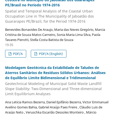
PE/Brasil no Período 1974-2016
Spatial and Temporal Analysis of the Coastal Urban
Occupation Line in The Municipality of Jaboatão dos
Guararapes PE/Brazil, for the Period 1974-2016
Benevides Bonavides De Araujo, Maria das Neves Gregório, Marcia
Cristina de Souza Matos Carneiro, Sonia Maria Lima Silva, Paola
Tavares Pierotti, Stella Costa Batista de Souza
19-35
PDF/A
PDF/A (English)
Modelagem Geotécnica da Estabilidade de Taludes de
Aterros Sanitários de Resíduos Sólidos Urbanos: Análises
de Equilíbrio Limite Bidimensional e Tridimensional
Geotechnical Modeling of Municipal Solid Waste Landfill
Slope Stability: Two-Dimensional and Three-dimensional
Limit Equilibrium Analyses
Ana Leticia Ramos Bezerra, Daniel Epifânio Bezerra, Victor Emmanuel
Avelino Gomes Bahia, Gabriel Araújo Paes Freire , Cláudio Luis de
Araújo Neto , Veruschka Escarião Dessoles Monteiro , Márcio