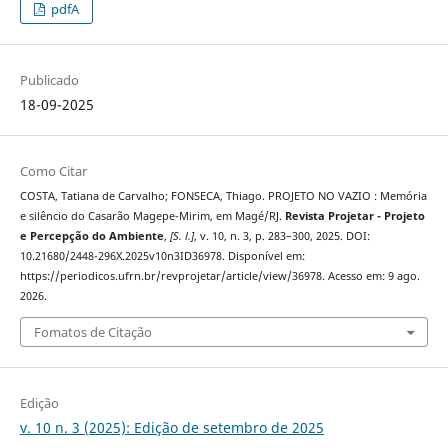
pdfA
Publicado
18-09-2025
Como Citar
COSTA, Tatiana de Carvalho; FONSECA, Thiago. PROJETO NO VAZIO : Memória
e silêncio do Casarão Magepe-Mirim, em Magé/RJ.
Revista Projetar - Projeto
e Percepção do Ambiente
,
[S. l.]
, v. 10, n. 3, p. 283–300, 2025. DOI:
10.21680/2448-296X.2025v10n3ID36978. Disponível em:
https://periodicos.ufrn.br/revprojetar/article/view/36978. Acesso em: 9 ago.
2026.
Fomatos de Citação
Edição
v. 10 n. 3 (2025): Edição de setembro de 2025