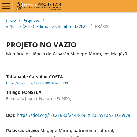
Início
/
Arquivos
/
v. 10 n. 3 (2025): Edição de setembro de 2025
/
PRÁXIS
PROJETO NO VAZIO
Memória e silêncio do Casarão Magepe-Mirim, em Magé/RJ
Tatiana de Carvalho COSTA
https://orcid.org/0000-0001-6828-8299
Thiago FONSECA
Fundação Joquim Nabuco - FUNDAJ
DOI:
https://doi.org/10.21680/2448-296X.2025v10n3ID36978
Palavras-chave:
Magepe-Mirim, patrimônio cultural,