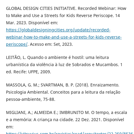
GLOBAL DESIGN CITIES INITIATIVE. Recorded Webinar: How
to Make and Use a Streets for Kids Reverse Periscope. 14
Mar. 2023. Disponível em:
https://globaldesigningcities.org/update/recorded-
webinar-how-to-make-and-use-a-streets-for-kids-reverse-
periscope/
. Acesso em: Set, 2023.
LEITÃO, L. Quando o ambiente é hostil: uma leitura
urbanística da violência à luz de Sobrados e Mucambos. 1
ed. Recife: UFPE, 2009.
MASSOLA, G. M.; SVARTMAN, B. P. (2018). Enraizamento.
Psicologia Ambiental. Conceitos para a leitura da relação
pessoa-ambiente, 75-88.
MIGLIANI, A.; ALMEIDA E.; IMBRUNITO M. O tempo, a escala
e a memória: A criança na cidade. 22 Dez. 2021. Disponível
em:
https://vitruvius.com.br/revistas/read/arquitextos/22.259/8536