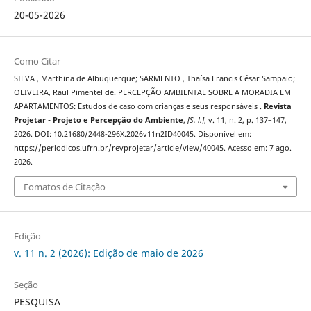
20-05-2026
Como Citar
SILVA , Marthina de Albuquerque; SARMENTO , Thaísa Francis César Sampaio;
OLIVEIRA, Raul Pimentel de. PERCEPÇÃO AMBIENTAL SOBRE A MORADIA EM
APARTAMENTOS: Estudos de caso com crianças e seus responsáveis .
Revista
Projetar - Projeto e Percepção do Ambiente
,
[S. l.]
, v. 11, n. 2, p. 137–147,
2026. DOI: 10.21680/2448-296X.2026v11n2ID40045. Disponível em:
https://periodicos.ufrn.br/revprojetar/article/view/40045. Acesso em: 7 ago.
2026.
Fomatos de Citação
Edição
v. 11 n. 2 (2026): Edição de maio de 2026
Seção
PESQUISA