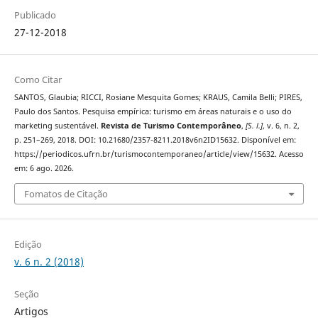
Publicado
27-12-2018
Como Citar
SANTOS, Glaubia; RICCI, Rosiane Mesquita Gomes; KRAUS, Camila Belli; PIRES,
Paulo dos Santos. Pesquisa empírica: turismo em áreas naturais e o uso do
marketing sustentável.
Revista de Turismo Contemporâneo
,
[S. l.]
, v. 6, n. 2,
p. 251–269, 2018. DOI: 10.21680/2357-8211.2018v6n2ID15632. Disponível em:
https://periodicos.ufrn.br/turismocontemporaneo/article/view/15632. Acesso
em: 6 ago. 2026.
Fomatos de Citação
Edição
v. 6 n. 2 (2018)
Seção
Artigos