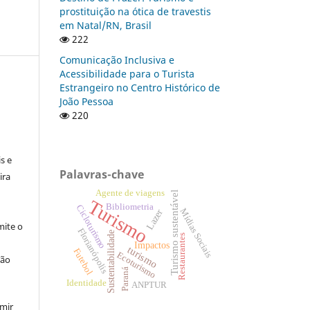
prostituição na ótica de travestis
em Natal/RN, Brasil
222
Comunicação Inclusiva e
Acessibilidade para o Turista
Estrangeiro no Centro Histórico de
João Pessoa
220
:
s e
Palavras-chave
ira
Agente de viagens
Turismo sustentável
Turismo
Bibliometria
Cicloturismo
Mídias Sociais
Lazer
ite o
Florianópolis
Sustentabilidade
Restaurantes
Impactos
turismo
Futebol
Ecoturismo
ção
Paraná
Identidade
ANPTUR
umir