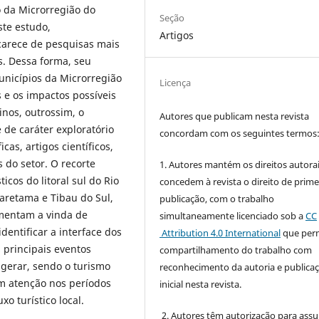
o da Microrregião do
Seção
ste estudo,
Artigos
 carece de pesquisas mais
s. Dessa forma, seu
unicípios da Microrregião
Licença
s e os impactos possíveis
nos, outrossim, o
Autores que publicam nesta revista
 de caráter exploratório
concordam com os seguintes termos
as, artigos científicos,
 do setor. O recorte
1. Autores mantém os direitos autorai
icos do litoral sul do Rio
concedem à revista o direito de prime
aretama e Tibau do Sul,
publicação, com o trabalho
omentam a vinda de
simultaneamente licenciado sob a
CC
identificar a interface dos
Attribution 4.0 International
que perm
 principais eventos
compartilhamento do trabalho com
 gerar, sendo o turismo
reconhecimento da autoria e publica
m atenção nos períodos
inicial nesta revista.
o turístico local.
2. Autores têm autorização para ass