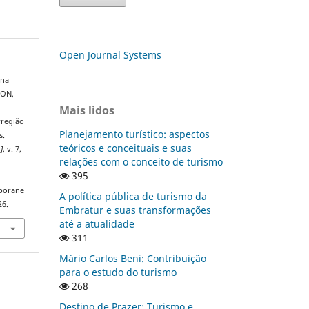
Open Journal Systems
ana
CON,
Mais lidos
rregião
Planejamento turístico: aspectos
s.
teóricos e conceituais e suas
.]
, v. 7,
relações com o conceito de turismo
395
mporane
A política pública de turismo da
26.
Embratur e suas transformações
até a atualidade
311
Mário Carlos Beni: Contribuição
para o estudo do turismo
268
Destino de Prazer: Turismo e