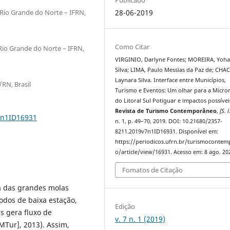
 Rio Grande do Norte – IFRN,
28-06-2019
Como Citar
 Rio Grande do Norte – IFRN,
VIRGINIO, Darlyne Fontes; MOREIRA, Yoh
Silva; LIMA, Paulo Messias da Paz de; CHA
Laynara Silva. Interface entre Municípios,
/RN, Brasil
Turismo e Eventos: Um olhar para a Micro
do Litoral Sul Potiguar e impactos possívei
Revista de Turismo Contemporâneo
,
[S. l
7n1ID16931
n. 1, p. 49–70, 2019. DOI: 10.21680/2357-
8211.2019v7n1ID16931. Disponível em:
https://periodicos.ufrn.br/turismoconte
o/article/view/16931. Acesso em: 8 ago. 20
Fomatos de Citação
a das grandes molas
odos de baixa estação,
Edição
 gera fluxo de
v. 7 n. 1 (2019)
MTur], 2013). Assim,