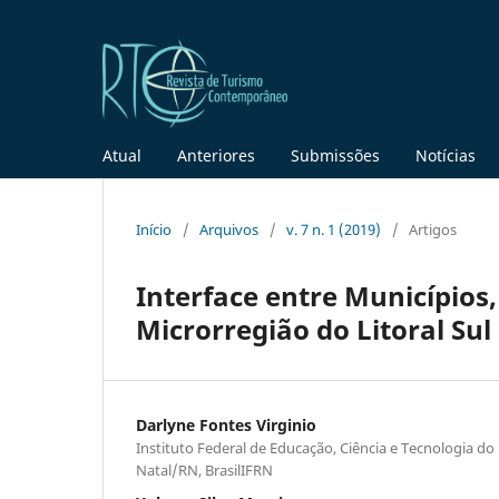
Atual
Anteriores
Submissões
Notícias
Início
/
Arquivos
/
v. 7 n. 1 (2019)
/
Artigos
Interface entre Municípios
Microrregião do Litoral Sul
Darlyne Fontes Virginio
Instituto Federal de Educação, Ciência e Tecnologia do
Natal/RN, BrasilIFRN