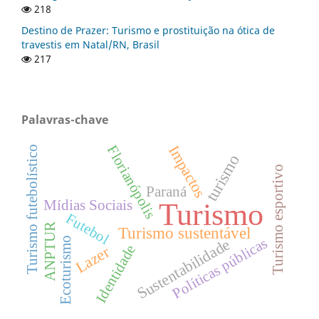
218
Destino de Prazer: Turismo e prostituição na ótica de
travestis em Natal/RN, Brasil
217
Palavras-chave
Impactos
Florianópolis
Turismo futebolístico
turismo
Turismo esportivo
Paraná
Turismo
Mídias Sociais
Futebol
ANPTUR
Turismo sustentável
Ecoturismo
Políticas públicas
Sustentabilidade
Identidade
Lazer