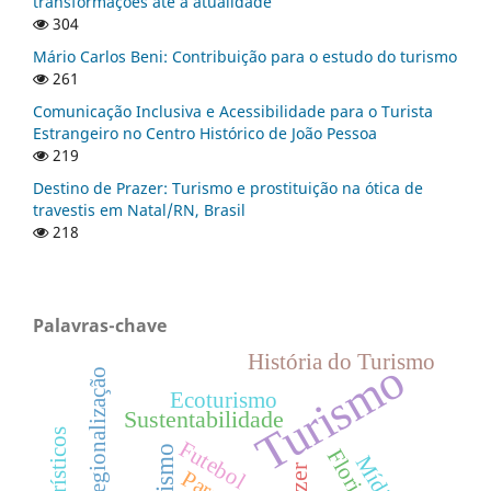
transformações até a atualidade
304
Mário Carlos Beni: Contribuição para o estudo do turismo
261
Comunicação Inclusiva e Acessibilidade para o Turista
Estrangeiro no Centro Histórico de João Pessoa
219
Destino de Prazer: Turismo e prostituição na ótica de
travestis em Natal/RN, Brasil
218
Palavras-chave
História do Turismo
Turismo
Regionalização
Ecoturismo
Sustentabilidade
Futebol
turismo
Lazer