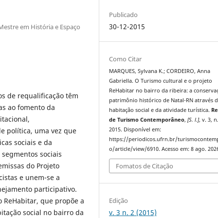
Publicado
30-12-2015
Mestre em História e Espaço
Como Citar
MARQUES, Sylvana K.; CORDEIRO, Anna
Gabriella. O Turismo cultural e o projeto
ReHabitar no bairro da ribeira: a conserv
s de requalificação têm
patrimônio histórico de Natal-RN através 
das ao fomento da
habitação social e da atividade turística.
Re
itacional,
de Turismo Contemporâneo
,
[S. l.]
, v. 3, n
2015. Disponível em:
e política, uma vez que
https://periodicos.ufrn.br/turismoconte
icas sociais e da
o/article/view/6910. Acesso em: 8 ago. 202
s segmentos sociais
emissas do Projeto
Fomatos de Citação
cistas e unem-se a
ejamento participativo.
to ReHabitar, que propõe a
Edição
bitação social no bairro da
v. 3 n. 2 (2015)