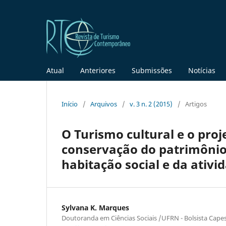
Atual
Anteriores
Submissões
Notícias
Início
/
Arquivos
/
v. 3 n. 2 (2015)
/
Artigos
O Turismo cultural e o proj
conservação do patrimônio 
habitação social e da ativid
Sylvana K. Marques
Doutoranda em Ciências Sociais /UFRN - Bolsista Capes