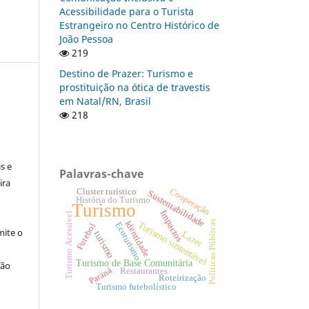
Acessibilidade para o Turista
Estrangeiro no Centro Histórico de
João Pessoa
219
Destino de Prazer: Turismo e
prostituição na ótica de travestis
em Natal/RN, Brasil
218
:
s e
Palavras-chave
ira
Cooperação
Cluster turístico
Sustentabilidade
História do Turismo
Turismo
Impactos
Turismo Acessível
Políticas Públicas
Identidade
Turismo sustentável
Ecoturismo
Futebol
ite o
turismo
Lazer
Turismo de Base Comunitária
ção
Paraná
Restaurantes
Roteirização
Turismo futebolístico