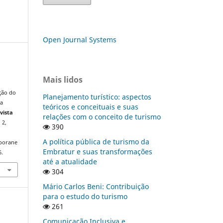
Open Journal Systems
Mais lidos
ação do
Planejamento turístico: aspectos
da
teóricos e conceituais e suas
vista
relações com o conceito de turismo
. 2,
390
A política pública de turismo da
mporane
Embratur e suas transformações
6.
até a atualidade
304
Mário Carlos Beni: Contribuição
para o estudo do turismo
261
Comunicação Inclusiva e