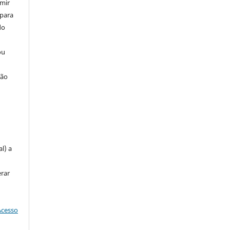
umir
 para
do
ou
ção
u
l) a
erar
Acesso