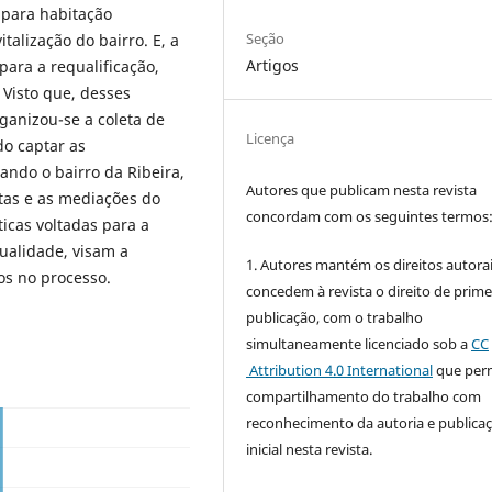
o para habitação
Seção
alização do bairro. E, a
Artigos
 para a requalificação,
Visto que, desses
organizou-se a coleta de
Licença
o captar as
ando o bairro da Ribeira,
Autores que publicam nesta revista
stas e as mediações do
concordam com os seguintes termos
icas voltadas para a
tualidade, visam a
1. Autores mantém os direitos autorai
os no processo.
concedem à revista o direito de prime
publicação, com o trabalho
simultaneamente licenciado sob a
CC
Attribution 4.0 International
que perm
compartilhamento do trabalho com
reconhecimento da autoria e publica
inicial nesta revista.