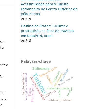
Acessibilidade para o Turista
Estrangeiro no Centro Histórico de
João Pessoa
219
Destino de Prazer: Turismo e
prostituição na ótica de travestis
:
em Natal/RN, Brasil
218
s e
ira
Palavras-chave
ite o
Mídias Sociais
Bibliometria
Identidade
Impactos
Turismo
Gestão ambiental
Ecoturismo
Inteligência artificial
turismo
ção
Turismo sustentável
Restaurantes
Florianópolis
Futebol
Sustentabilidade
Paraná
ANPTUR
Lazer
umir
 para
Políticas públicas
do