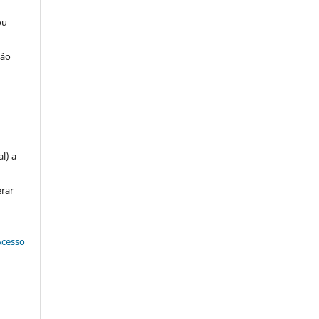
ou
ção
u
l) a
erar
Acesso