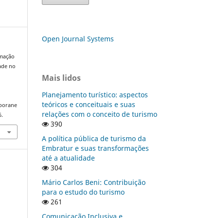
Open Journal Systems
rmação
dade no
Mais lidos
Planejamento turístico: aspectos
teóricos e conceituais e suas
mporane
relações com o conceito de turismo
6.
390
A política pública de turismo da
Embratur e suas transformações
até a atualidade
304
Mário Carlos Beni: Contribuição
para o estudo do turismo
261
Comunicação Inclusiva e