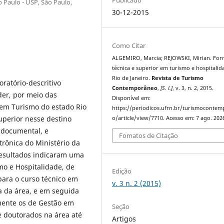
Paulo - USP, São Paulo,
30-12-2015
Como Citar
ALGEMIRO, Marcia; REJOWSKI, Mirian. Fo
técnica e superior em turismo e hospitali
Rio de Janeiro.
Revista de Turismo
oratório-descritivo
Contemporâneo
,
[S. l.]
, v. 3, n. 2, 2015.
der, por meio das
Disponível em:
s em Turismo do estado Rio
https://periodicos.ufrn.br/turismoconte
superior nesse destino
o/article/view/7710. Acesso em: 7 ago. 202
e documental, e
Fomatos de Citação
rônica do Ministério da
resultados indicaram uma
mo e Hospitalidade, de
Edição
para o curso técnico em
v. 3 n. 2 (2015)
a da área, e em seguida
mente os de Gestão em
Seção
e doutorados na área até
Artigos