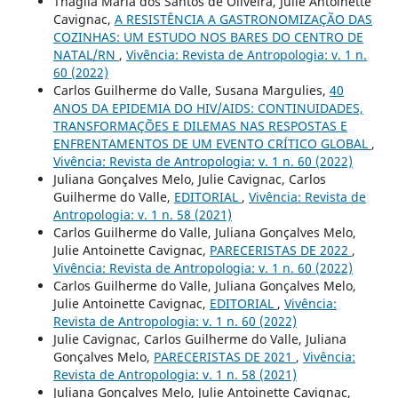
Thágila Maria dos Santos de Oliveira, Julie Antoinette
Cavignac,
A RESISTÊNCIA A GASTRONOMIZAÇÃO DAS
COZINHAS: UM ESTUDO NOS BARES DO CENTRO DE
NATAL/RN
,
Vivência: Revista de Antropologia: v. 1 n.
60 (2022)
Carlos Guilherme do Valle, Susana Margulies,
40
ANOS DA EPIDEMIA DO HIV/AIDS: CONTINUIDADES,
TRANSFORMAÇÕES E DILEMAS NAS RESPOSTAS E
ENFRENTAMENTOS DE UM EVENTO CRÍTICO GLOBAL
,
Vivência: Revista de Antropologia: v. 1 n. 60 (2022)
Juliana Gonçalves Melo, Julie Cavignac, Carlos
Guilherme do Valle,
EDITORIAL
,
Vivência: Revista de
Antropologia: v. 1 n. 58 (2021)
Carlos Guilherme do Valle, Juliana Gonçalves Melo,
Julie Antoinette Cavignac,
PARECERISTAS DE 2022
,
Vivência: Revista de Antropologia: v. 1 n. 60 (2022)
Carlos Guilherme do Valle, Juliana Gonçalves Melo,
Julie Antoinette Cavignac,
EDITORIAL
,
Vivência:
Revista de Antropologia: v. 1 n. 60 (2022)
Julie Cavignac, Carlos Guilherme do Valle, Juliana
Gonçalves Melo,
PARECERISTAS DE 2021
,
Vivência:
Revista de Antropologia: v. 1 n. 58 (2021)
Juliana Gonçalves Melo, Julie Antoinette Cavignac,