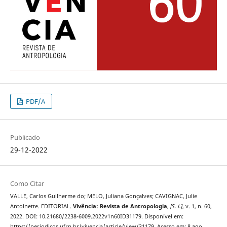
PDF/A
Publicado
29-12-2022
Como Citar
VALLE, Carlos Guilherme do; MELO, Juliana Gonçalves; CAVIGNAC, Julie
Antoinette. EDITORIAL.
Vivência: Revista de Antropologia
,
[S. l.]
, v. 1, n. 60,
2022. DOI: 10.21680/2238-6009.2022v1n60ID31179. Disponível em:
https://periodicos.ufrn.br/vivencia/article/view/31179. Acesso em: 8 ago.