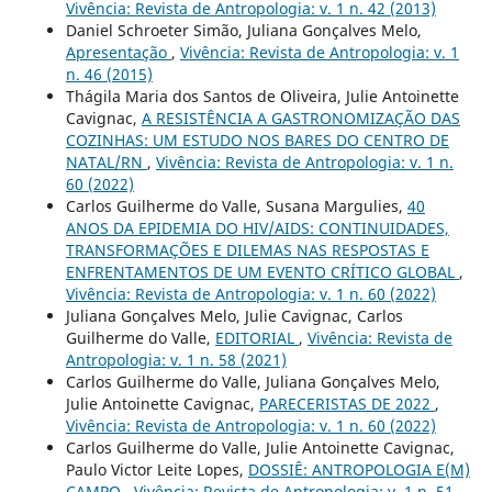
Vivência: Revista de Antropologia: v. 1 n. 42 (2013)
Daniel Schroeter Simão, Juliana Gonçalves Melo,
Apresentação
,
Vivência: Revista de Antropologia: v. 1
n. 46 (2015)
Thágila Maria dos Santos de Oliveira, Julie Antoinette
Cavignac,
A RESISTÊNCIA A GASTRONOMIZAÇÃO DAS
COZINHAS: UM ESTUDO NOS BARES DO CENTRO DE
NATAL/RN
,
Vivência: Revista de Antropologia: v. 1 n.
60 (2022)
Carlos Guilherme do Valle, Susana Margulies,
40
ANOS DA EPIDEMIA DO HIV/AIDS: CONTINUIDADES,
TRANSFORMAÇÕES E DILEMAS NAS RESPOSTAS E
ENFRENTAMENTOS DE UM EVENTO CRÍTICO GLOBAL
,
Vivência: Revista de Antropologia: v. 1 n. 60 (2022)
Juliana Gonçalves Melo, Julie Cavignac, Carlos
Guilherme do Valle,
EDITORIAL
,
Vivência: Revista de
Antropologia: v. 1 n. 58 (2021)
Carlos Guilherme do Valle, Juliana Gonçalves Melo,
Julie Antoinette Cavignac,
PARECERISTAS DE 2022
,
Vivência: Revista de Antropologia: v. 1 n. 60 (2022)
Carlos Guilherme do Valle, Julie Antoinette Cavignac,
Paulo Victor Leite Lopes,
DOSSIÊ: ANTROPOLOGIA E(M)
CAMPO
,
Vivência: Revista de Antropologia: v. 1 n. 51