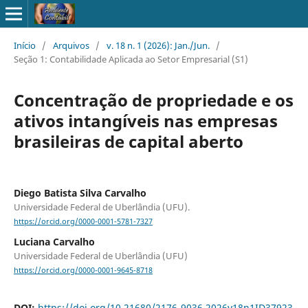
Início
/
Arquivos
/
v. 18 n. 1 (2026): Jan./Jun.
/
Seção 1: Contabilidade Aplicada ao Setor Empresarial (S1)
Concentração de propriedade e os
ativos intangíveis nas empresas
brasileiras de capital aberto
Diego Batista Silva Carvalho
Universidade Federal de Uberlândia (UFU).
https://orcid.org/0000-0001-5781-7327
Luciana Carvalho
Universidade Federal de Uberlândia (UFU)
https://orcid.org/0000-0001-9645-8718
DOI:
https://doi.org/10.21680/2176-9036.2026v18n1ID37923