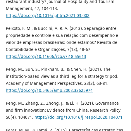
restaurant industry? Journal of Hospitality and Tourism
Management, 47, 104-113.
https://doi.org/10.1016/j.jhtm.2021.03.002
Peixoto, F. M., & Buccini, A. R. A. (2013). Separação entre
propriedade e controle e sua relação com desempenho e
valor de empresas brasileiras: onde estamos? Revista de
Contabilidade e Organizações, 7(18), 48-67.
https://doi.org/10.11606/rco.v7i18.55613
Peng, M., Sun, S., Pinkham, B., & Chen, H. (2021). The
institution-based view as a third leg for a strategy tripod.
Academy of Management Perspectives, 23(3), 63-81.
https://doi.org/10.5465/amp.2008.32625974
Peng, M., Zhang, Z., Zhong, J., & Li, H. (2021). Governance
and firm innovation: Evidence from China. Research Policy,
50(4), 104071.
https://doi.org/10.1016/j.respol.2020.104071
Perez, M. M., & Famá, R. (2015). Características estratégicas