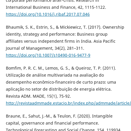
corporate performance after-crisis. Research in
International Business and Finance, 42, 1115-1122.
https://doi.org/10.1016/j.ribaf.2017.07.046
Bhaumik, S. K., Estrin, S., & Mickiewicz, T. (2017). Ownership
identity, strategy and performance: Business group
affiliates versus independent firms in India. Asia Pacific
Journal of Management, 34(2), 281–311.
https://doi.org/10.1007/s10490-016-9477-9
Bomfim, P. R. C. M., Lemos, G. S., & Queiroz, T. P. (2011).
Utilização de análise multivariada na avaliação do
desempenho econômico-financeiro de curto prazo: uma
aplicação no setor de distribuição de energia elétrica.
Revista ADM. MADE, 15(1), 75-92.
http://revistaadmmade.estacio.br/index.php/admmade/article
Braune, E., Sahut, J.-M., & Teulon, F. (2020). Intangible
capital, governance and financial performance.
Technological Forecasting and Social Change, 154, 119934.