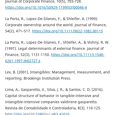
Journal of Corporate Finance, 10(5), 703-728.
https://doi.org/10.1016/S0929-1199(03)00046-4
La Porta, R., Lopez-De-Silanes, F., & Shleifer, A. (1999).
Corporate ownership around the world. Journal of Finance,
54(2), 471–517.
https://doi.org/10.1111/0022-1082.00115
La Porta, R., Lopez-De-Silanes, F., Shleifer, A., & Vishny, R. W.
(1997). Legal determinants of external finance. Journal of
Finance, 52(3), 1131-1150.
https://doi.org/10.1111/j.1540-
6261.1997.tb02727.x
Lev, B. (2001). Intangibles: Management, measurement, and
reporting. Brookings Institution Press.
Lima, A., Gasparetto, V., Silva, J. R., & Santos, C. D. (2016).
Capital structure of behavior in tangible-intensive and
intangible-intensive companies valdirene gasparetto.
Revista de Contabilidade e Controladoria, 8(3), 110-125.
http://doi.org/10.5380/rcc.v8i3.42616