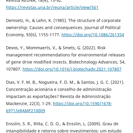
Revista REUNA, 18(4), 75-92.
https://revistas.una.br/reuna/article/view/561
Demsetz, H., & Lehn, K. (1985). The structure of corporate
ownership: Causes and consequences. Journal of Political
Economy, 93(6), 1155-1177.
https://doi.org/10.1086/261354
Devos, Y., Mommaerts, V., & Smets, G. (2022). Risk
management recommendations for environmental releases
of gene drive modified insects. Biotechnology Advances, 54,
107807.
https://doi.org/10.1016/j.biotechadv.2021.107807
Dias, V. F. M. B., Nogueira, F. D. M., & Santos, J. G. C. (2021).
Concentração acionária e conselho de administração
impactam as exportações? Revista de Administração
Mackenzie, 22(3), 1-29.
https://doi.org/10.1590/1678-
6971/eRAMF210009
Ensslin, S. R., Ritta, C. D. O., & Ensslin, L. (2009). Grau de
intangibilidade e retorno sobre investimentos: um estudo