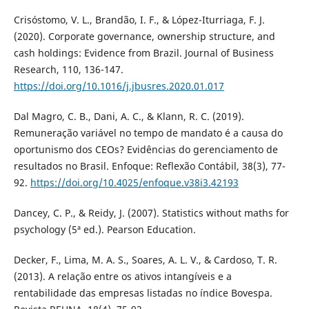
Crisóstomo, V. L., Brandão, I. F., & López-Iturriaga, F. J.
(2020). Corporate governance, ownership structure, and
cash holdings: Evidence from Brazil. Journal of Business
Research, 110, 136-147.
https://doi.org/10.1016/j.jbusres.2020.01.017
Dal Magro, C. B., Dani, A. C., & Klann, R. C. (2019).
Remuneração variável no tempo de mandato é a causa do
oportunismo dos CEOs? Evidências do gerenciamento de
resultados no Brasil. Enfoque: Reflexão Contábil, 38(3), 77-
92.
https://doi.org/10.4025/enfoque.v38i3.42193
Dancey, C. P., & Reidy, J. (2007). Statistics without maths for
psychology (5ª ed.). Pearson Education.
Decker, F., Lima, M. A. S., Soares, A. L. V., & Cardoso, T. R.
(2013). A relação entre os ativos intangíveis e a
rentabilidade das empresas listadas no índice Bovespa.