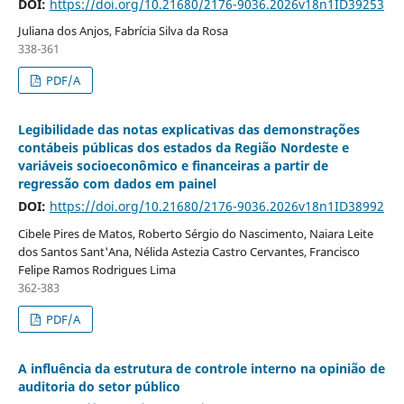
DOI:
https://doi.org/10.21680/2176-9036.2026v18n1ID39253
Juliana dos Anjos, Fabrícia Silva da Rosa
338-361
PDF/A
Legibilidade das notas explicativas das demonstrações
contábeis públicas dos estados da Região Nordeste e
variáveis socioeconômico e financeiras a partir de
regressão com dados em painel
DOI:
https://doi.org/10.21680/2176-9036.2026v18n1ID38992
Cibele Pires de Matos, Roberto Sérgio do Nascimento, Naiara Leite
dos Santos Sant'Ana, Nélida Astezia Castro Cervantes, Francisco
Felipe Ramos Rodrigues Lima
362-383
PDF/A
A influência da estrutura de controle interno na opinião de
auditoria do setor público