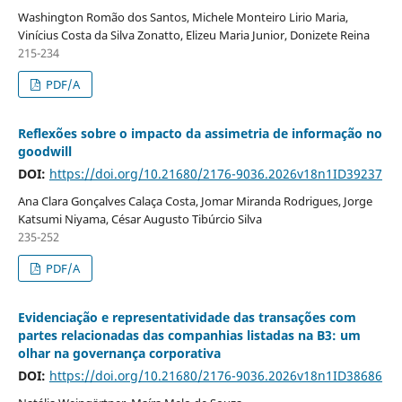
Washington Romão dos Santos, Michele Monteiro Lirio Maria,
Vinícius Costa da Silva Zonatto, Elizeu Maria Junior, Donizete Reina
215-234
PDF/A
Reflexões sobre o impacto da assimetria de informação no
goodwill
DOI:
https://doi.org/10.21680/2176-9036.2026v18n1ID39237
Ana Clara Gonçalves Calaça Costa, Jomar Miranda Rodrigues, Jorge
Katsumi Niyama, César Augusto Tibúrcio Silva
235-252
PDF/A
Evidenciação e representatividade das transações com
partes relacionadas das companhias listadas na B3: um
olhar na governança corporativa
DOI:
https://doi.org/10.21680/2176-9036.2026v18n1ID38686