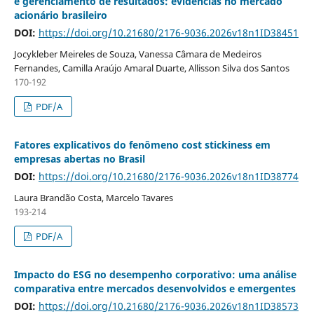
e gerenciamento de resultados: evidências no mercado
acionário brasileiro
DOI:
https://doi.org/10.21680/2176-9036.2026v18n1ID38451
Jocykleber Meireles de Souza, Vanessa Câmara de Medeiros
Fernandes, Camilla Araújo Amaral Duarte, Allisson Silva dos Santos
170-192
PDF/A
Fatores explicativos do fenômeno cost stickiness em
empresas abertas no Brasil
DOI:
https://doi.org/10.21680/2176-9036.2026v18n1ID38774
Laura Brandão Costa, Marcelo Tavares
193-214
PDF/A
Impacto do ESG no desempenho corporativo: uma análise
comparativa entre mercados desenvolvidos e emergentes
DOI:
https://doi.org/10.21680/2176-9036.2026v18n1ID38573