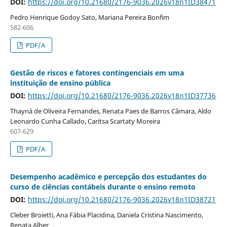
DOI:
https://doi.org/10.21680/2176-9036.2026v18n1ID38471
Pedro Henrique Godoy Sato, Mariana Pereira Bonfim
582-606
PDF/A
Gestão de riscos e fatores contingenciais em uma
instituição de ensino pública
DOI:
https://doi.org/10.21680/2176-9036.2026v18n1ID37736
Thayná de Oliveira Fernandes, Renata Paes de Barros Câmara, Aldo
Leonardo Cunha Callado, Caritsa Scartaty Moreira
607-629
PDF/A
Desempenho acadêmico e percepção dos estudantes do
curso de ciências contábeis durante o ensino remoto
DOI:
https://doi.org/10.21680/2176-9036.2026v18n1ID38721
Cleber Broietti, Ana Fábia Placidina, Daniela Cristina Nascimento,
Renata Alher