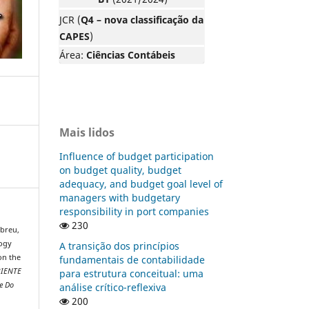
JCR (
Q4 – nova classificação da
CAPES
)
Área:
Ciências Contábeis
Mais lidos
Influence of budget participation
on budget quality, budget
adequacy, and budget goal level of
managers with budgetary
responsibility in port companies
230
Abreu,
logy
A transição dos princípios
on the
fundamentais de contabilidade
BIENTE
para estrutura conceitual: uma
e Do
análise crítico-reflexiva
200