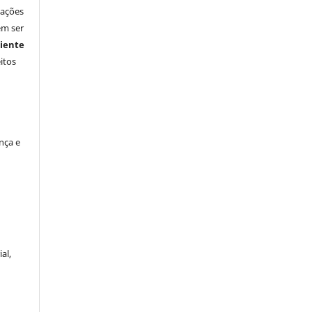
vações
em ser
iente
itos
nça e
al,