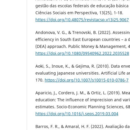
gestão das escolas federais de educação básica n
Ciências Sociais em Perspectiva, 13(25), 1-18.
https://doi.org/10.48075/revistacsp.v13i25.9067
Andonova, V. G., & Trenovski, B. (2022). Assessi
efficiency in South East European countries – a
(DEA) approach. Public Money & Management, 4
https://doi.org/10.1080/09540962.2022.2035528
Aoki, S., Inoue, K., & Gejima, R. (2010). Data en
evaluating Japanese universities. Artificial Life 
170.
https://doi.org/10.1007/s10015-010-0786-7
Aparicio, J., Cordero, J. M., & Ortiz, L. (2019). Me
education: The influence of imprecision and vari
estimates. Socio-Economic Planning Sciences, 68
https://doi.org/10.1016/j.seps.2019.03.004
Barros, F. R., & Amaral, H. F. (2022). Avaliação da