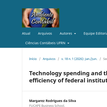
Atual
Arquivos
Autores
Equipe Editori
Ciências Contábeis UFRN
Início
/
Arquivos
/
v. 18 n. 1 (2026): Jan./Jun.
/
Se
Technology spending and th
efficiency of federal institu
Margarez Rodrigues da Silva
FUCAPE Business School.