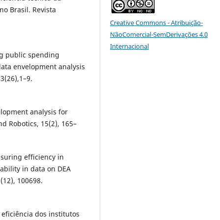
o Brasil. Revista
Creative Commons - Atribuição-
NãoComercial-SemDerivações 4.0
Internacional
ng public spending
 data envelopment analysis
3(26),1–9.
velopment analysis for
and Robotics, 15(2), 165–
asuring efficiency in
ability in data on DEA
(12), 100698.
 eficiência dos institutos