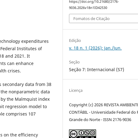
https://doi.org/10.21680/2176-
9036.2026v18n1ID42530
Fomatos de Citação
Edição
 technology expenditures
v. 18 n. 1 (2026): Jan./Jun.
Federal Institutes of
8 and 2021. It
Seção
ents can enhance
Seção 7: Internacional (S7)
lth crises.
es secondary data from 38
Licença
g the nonparametric data
 by the Malmquist index
Copyright (c) 2026 REVISTA AMBIENT
bit regression model to
CONTÁBIL - Universidade Federal do 
mple comprises 107
Grande do Norte - ISSN 2176-9036
s on the efficiency