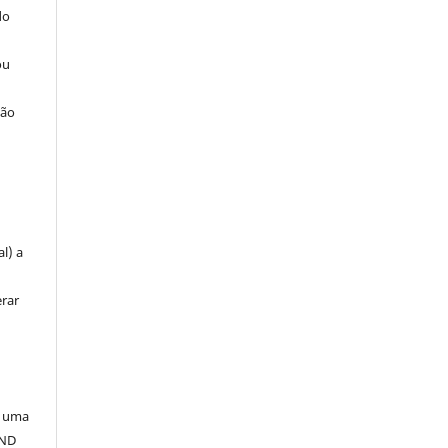
do
ou
ção
u
l) a
erar
a uma
-ND