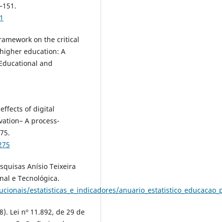
1–151.
1
framework on the critical
 higher education: A
f Educational and
effects of digital
vation– A process-
75.
275
esquisas Anísio Teixeira
onal e Tecnológica.
ucionais/estatisticas_e_indicadores/anuario_estatistico_educacao_
8). Lei nº 11.892, de 29 de