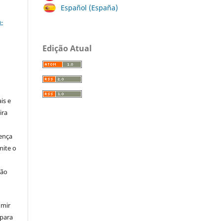
Español (España)
a
-
Edição Atual
:
is e
ira
cença
ite o
ção
umir
 para