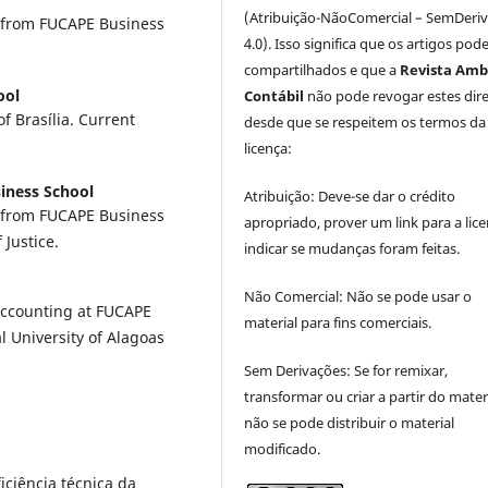
(Atribuição-NãoComercial – SemDeri
 from FUCAPE Business
4.0). Isso significa que os artigos pod
compartilhados e que a
Revista Amb
ool
Contábil
não pode revogar estes dire
f Brasília. Current
desde que se respeitem os termos da
licença:
iness School
Atribuição: Deve-se dar o crédito
 from FUCAPE Business
apropriado, prover um link para a lice
 Justice.
indicar se mudanças foram feitas.
Não Comercial: Não se pode usar o
Accounting at FUCAPE
material para fins comerciais.
l University of Alagoas
Sem Derivações: Se for remixar,
transformar ou criar a partir do materi
não se pode distribuir o material
modificado.
ficiência técnica da