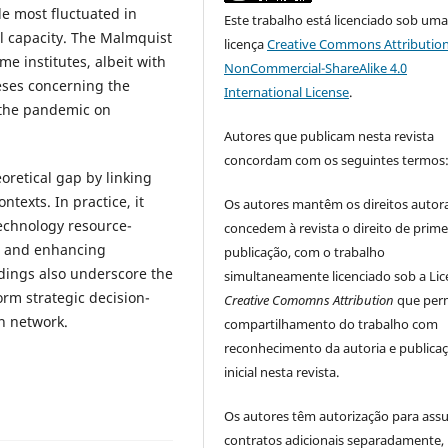
le most fluctuated in
Este trabalho está licenciado sob um
l capacity. The Malmquist
licença
Creative Commons Attribution
e institutes, albeit with
NonCommercial-ShareAlike 4.0
eses concerning the
International License
.
d the pandemic on
Autores que publicam nesta revista
concordam com os seguintes termos
eoretical gap by linking
ntexts. In practice, it
Os autores mantêm os direitos autora
technology resource-
concedem à revista o direito de prime
s, and enhancing
publicação, com o trabalho
indings also underscore the
simultaneamente licenciado sob a Li
form strategic decision-
Creative Comomns Attribution
que perm
n network.
compartilhamento do trabalho com
reconhecimento da autoria e publica
inicial nesta revista.
Os autores têm autorização para ass
contratos adicionais separadamente,