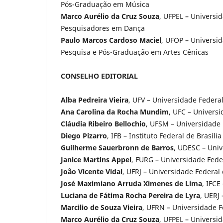
Pós-Graduação em Música
Marco Aurélio da Cruz Souza
, UFPEL – Universi
Pesquisadores em Dança
Paulo Marcos Cardoso Maciel
, UFOP – Universid
Pesquisa e Pós-Graduação em Artes Cênicas
CONSELHO EDITORIAL
Alba Pedreira Vieira
, UFV – Universidade Federa
Ana Carolina da Rocha Mundim
, UFC – Univers
Cláudia Ribeiro Bellochio
, UFSM – Universidade
Diego Pizarro
, IFB – Instituto Federal de Brasíli
Guilherme Sauerbronn de Barros
, UDESC – Uni
Janice Martins Appel
, FURG – Universidade Fed
João Vicente Vidal
, UFRJ – Universidade Federa
José Maximiano Arruda Ximenes de Lima
, IFCE
Luciana de Fátima Rocha Pereira de Lyra
, UERJ
Marcilio de Souza Vieira
, UFRN – Universidade 
Marco Aurélio da Cruz Souza
, UFPEL – Universi