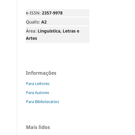
e-ISSN:
2357-9978
Qualis:
A2
Área:
Linguística, Letras e
Artes
Informações
Para Leitores
Para Autores
Para Bibliotecários
Mais lidos