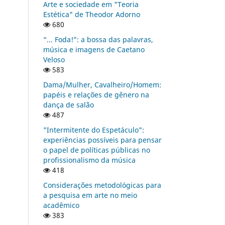
Arte e sociedade em "Teoria
Estética" de Theodor Adorno
680
“... Foda!”: a bossa das palavras,
música e imagens de Caetano
Veloso
583
Dama/Mulher, Cavalheiro/Homem:
papéis e relações de gênero na
dança de salão
487
"Intermitente do Espetáculo":
experiências possíveis para pensar
o papel de políticas públicas no
profissionalismo da música
418
Considerações metodológicas para
a pesquisa em arte no meio
acadêmico
383