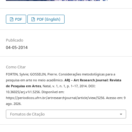
PDF
PDF (English)
Publicado
04-05-2014
Como Citar
FORTIN, Sylvie; GOSSELIN, Pierre. Considerações metodológicas para a
pesquisa em arte no meio acadêmico.
ARJ – Art Research Journal: Revista
de Pesquisa em Artes
, Natal, v. 1, n. 1, p. 1–17, 2014. DOI:
10.36025/arj.v1i1.5256. Disponível em:
https://periodicos.ufrn.br/artresearchjournal/article/view/5256. Acesso em: 9
ago. 2026.
Fomatos de Citação