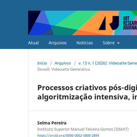
Atual
Arquivos
Notícias
Sobre
Início
/
Arquivos
/
v. 13 n. 1 (2026): Videoarte Gen
Dossiê: Videoarte Generativa
Processos criativos pós-dig
algoritmização intensiva, in
Selma Pereira
Instituto Superior Manuel Teixeira Gomes (ISMAT)
https://orcid.org/0000-0002-5800-2899