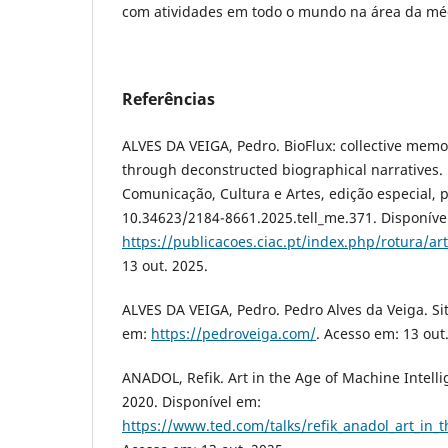
com atividades em todo o mundo na área da médi
Referências
ALVES DA VEIGA, Pedro. BioFlux: collective memo
through deconstructed biographical narratives. 
Comunicação, Cultura e Artes, edição especial, p
10.34623/2184-8661.2025.tell_me.371. Disponíve
https://publicacoes.ciac.pt/index.php/rotura/ar
13 out. 2025.
ALVES DA VEIGA, Pedro. Pedro Alves da Veiga. Site
em:
https://pedroveiga.com/
. Acesso em: 13 out
ANADOL, Refik. Art in the Age of Machine Intell
2020. Disponível em:
https://www.ted.com/talks/refik_anadol_art_in_