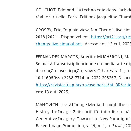
COUCHOT, Edmond. La technologie dans l’art: de
réalité virtuelle. Paris: Éditions Jacqueline Cha
CROSBY, Eric. In plain view: Ian Cheng’s live sim
2018 [2021]. Disponível em:
https://art21.org/re
chengs-live-simulations
. Acesso em: 13 out. 202
FERNANDES-MARCOS, Adérito; MUCHERONI, Marc
Selma. A transdisciplinaridade na média-arte di
de criação-investigação. Novos Olhares, v. 11, n.
10.11606/issn.2238-7714.no.2022.205267. Dispon
https://revistas.usp.br/novosolhares/pt_BR/arti
em: 13 out. 2025.
MANOVICH, Lev. AI Image Media through the Le
History. In: Image. Zeitschrift für interdisziplin
Generative Imagery: Towards a ‘New Paradigm’ 
Based Image Production, v. 19, n. 1, p. 34-41, 20