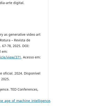
a-arte digital.
ry as generative video art
Rotura – Revista de
. 67-78, 2025. DOI:
l em:
ticle/view/371
. Acesso em:
 oficial. 2024. Disponível
. 2025.
igence. TED Conferences,
the_age_of_machine_intelligence
.