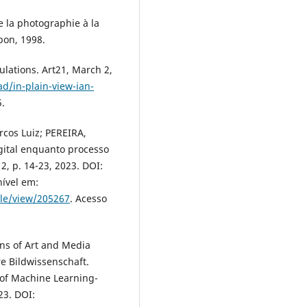
 la photographie à la
mbon, 1998.
ulations. Art21, March 2,
ad/in-plain-view-ian-
5.
os Luiz; PEREIRA,
gital enquanto processo
 2, p. 14-23, 2023. DOI:
ível em:
cle/view/205267
. Acesso
ns of Art and Media
äre Bildwissenschaft.
of Machine Learning-
23. DOI: