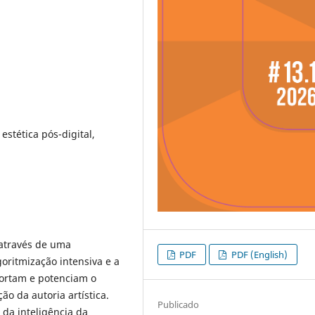
, estética pós-digital,
 através de uma
PDF
PDF (English)
goritmização intensiva e a
portam e potenciam o
ão da autoria artística.
Publicado
 da inteligência da