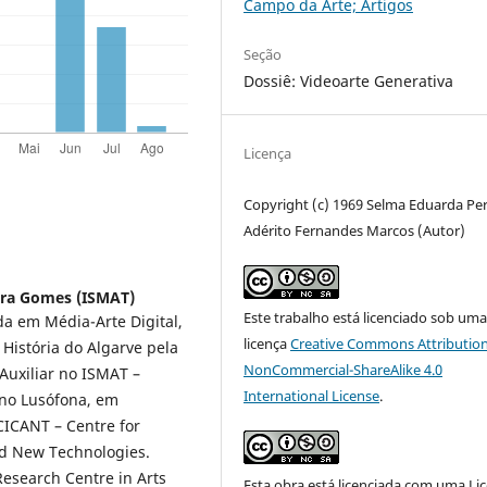
Campo da Arte; Artigos
Seção
Dossiê: Videoarte Generativa
Licença
Copyright (c) 1969 Selma Eduarda Per
Adérito Fernandes Marcos (Autor)
eira Gomes (ISMAT)
Este trabalho está licenciado sob um
da em Média-Arte Digital,
licença
Creative Commons Attribution
História do Algarve pela
NonCommercial-ShareAlike 4.0
Auxiliar no ISMAT –
International License
.
ino Lusófona, em
CICANT – Centre for
nd New Technologies.
esearch Centre in Arts
Esta obra está licenciada com uma Li