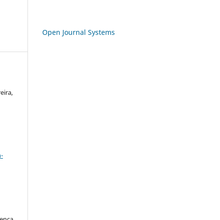
Open Journal Systems
eira,
a
-
cença