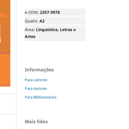
e-ISSN:
2357-9978
Qualis:
A2
Área:
Linguística, Letras e
Artes
Informações
Para Leitores
Para Autores
Para Bibliotecários
Mais lidos