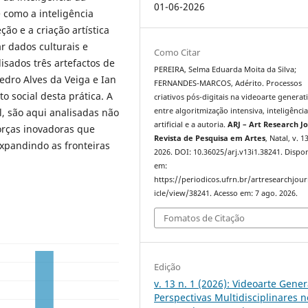
01-06-2026
 como a inteligência
ção e a criação artística
r dados culturais e
Como Citar
isados três artefactos de
PEREIRA, Selma Eduarda Moita da Silva;
Pedro Alves da Veiga e Ian
FERNANDES-MARCOS, Adérito. Processos
 social desta prática. A
criativos pós-digitais na videoarte generati
al, são aqui analisadas não
entre algoritmização intensiva, inteligênci
artificial e a autoria.
ARJ – Art Research Jo
orças inovadoras que
Revista de Pesquisa em Artes
, Natal, v. 13
expandindo as fronteiras
2026. DOI: 10.36025/arj.v13i1.38241. Dispo
em:
https://periodicos.ufrn.br/artresearchjour
icle/view/38241. Acesso em: 7 ago. 2026.
Fomatos de Citação
Edição
v. 13 n. 1 (2026): Videoarte Gener
Perspectivas Multidisciplinares n