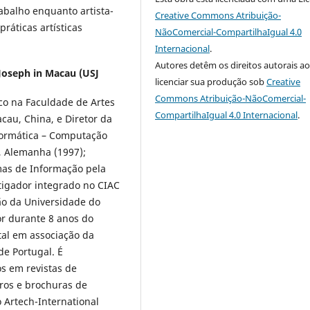
abalho enquanto artista-
Creative Commons Atribuição-
ráticas artísticas
NãoComercial-CompartilhaIgual 4.0
Internacional
.
Autores detêm os direitos autorais a
 Joseph in Macau (USJ
licenciar sua produção sob
Creative
Commons Atribuição-NãoComercial-
co na Faculdade de Artes
CompartilhaIgual 4.0 Internacional
.
au, China, e Diretor da
formática – Computação
, Alemanha (1997);
mas de Informação pela
tigador integrado no CIAC
ão da Universidade do
or durante 8 anos do
al em associação da
de Portugal. É
s em revistas de
vros e brochuras de
o Artech-International