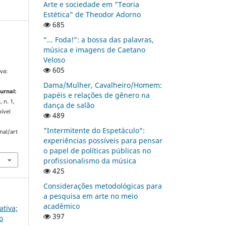
Arte e sociedade em "Teoria
Estética" de Theodor Adorno
685
“... Foda!”: a bossa das palavras,
música e imagens de Caetano
Veloso
605
va:
a
Dama/Mulher, Cavalheiro/Homem:
urnal:
papéis e relações de gênero na
, n. 1,
dança de salão
nível
489
"Intermitente do Espetáculo":
nal/art
experiências possíveis para pensar
o papel de políticas públicas no
profissionalismo da música
425
Considerações metodológicas para
a pesquisa em arte no meio
acadêmico
ativa;
397
o