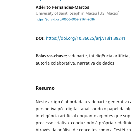
Adérito Fernandes-Marcos
University of Saint Joseph in Macau (USJ Macao)
https://orcid.org/0000-0002-9164-9686
DOI:
https://doi.org/10.36025/arj.v13i1.38241
Palavras-chave:
videoarte, inteligência artificial
autoria colaborativa, narrativa de dados
Resumo
Neste artigo é abordada a videoarte generativa
perspetiva pós-digital, analisando o papel da al
inteligência artificial enquanto agentes que su
processo criativo, conduzindo à própria redefiniç
Através da análise de conceitos como a “estética