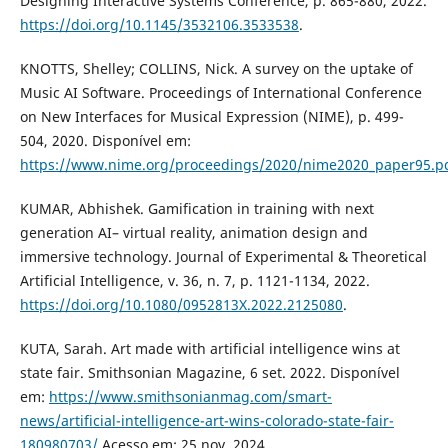
Designing Interactive Systems Conference, p. 865-880, 2022.
https://doi.org/10.1145/3532106.3533538
.
KNOTTS, Shelley; COLLINS, Nick. A survey on the uptake of
Music AI Software. Proceedings of International Conference
on New Interfaces for Musical Expression (NIME), p. 499-
504, 2020. Disponível em:
https://www.nime.org/proceedings/2020/nime2020_paper95.p
KUMAR, Abhishek. Gamification in training with next
generation AI– virtual reality, animation design and
immersive technology. Journal of Experimental & Theoretical
Artificial Intelligence, v. 36, n. 7, p. 1121-1134, 2022.
https://doi.org/10.1080/0952813X.2022.2125080
.
KUTA, Sarah. Art made with artificial intelligence wins at
state fair. Smithsonian Magazine, 6 set. 2022. Disponível
em:
https://www.smithsonianmag.com/smart-
news/artificial-intelligence-art-wins-colorado-state-fair-
180980703/
Acesso em: 25 nov. 2024.