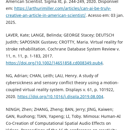
American Scientist. Sigma XI, p. 244-249, 2020. Disponível
em:
https://arthurimiller.com/articles/can-ai-be-truly-
creative-an-article-in-american-scientist/
. Acesso em: 03 jan.
2025.
LAVER, Kate; LANGE, Belinda; GEORGE Stacey; DEUTSCH
Judith; SAPOSNIK Gustavo; CROTTY, Maria. Virtual reality for
stroke rehabilitation. Cochrane Database System Review v.
11, n. 11, p. 1-183, 2017.
https://doi.org/10.1002/14651858.cd008349.pub4
.
NG, Adrian; CHAN, Leith; LAU, Henry. A study of
cybersickness and sensory conflict theory using a motion-
coupled virtual reality system. Displays v. 61, p. 101922,
2020.
https://doi.org/10.1016/j.displa.2019.08.004
.
NINGH, Zhen; ZHANG, Zheng; BAN, Jerry; JING, Kaiwen;
GAN, Ruohong; TIAN, Yapeng; LI, Toby. Mimosa: Human-AI
Co-Creation of Computational Spatial Audio Effects on