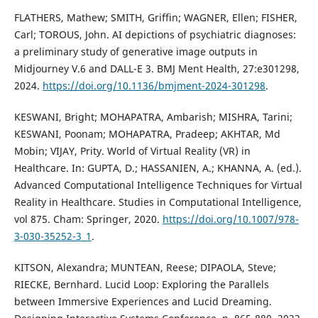
FLATHERS, Mathew; SMITH, Griffin; WAGNER, Ellen; FISHER,
Carl; TOROUS, John. AI depictions of psychiatric diagnoses:
a preliminary study of generative image outputs in
Midjourney V.6 and DALL-E 3. BMJ Ment Health, 27:e301298,
2024.
https://doi.org/10.1136/bmjment-2024-301298
.
KESWANI, Bright; MOHAPATRA, Ambarish; MISHRA, Tarini;
KESWANI, Poonam; MOHAPATRA, Pradeep; AKHTAR, Md
Mobin; VIJAY, Prity. World of Virtual Reality (VR) in
Healthcare. In: GUPTA, D.; HASSANIEN, A.; KHANNA, A. (ed.).
Advanced Computational Intelligence Techniques for Virtual
Reality in Healthcare. Studies in Computational Intelligence,
vol 875. Cham: Springer, 2020.
https://doi.org/10.1007/978-
3-030-35252-3_1
.
KITSON, Alexandra; MUNTEAN, Reese; DIPAOLA, Steve;
RIECKE, Bernhard. Lucid Loop: Exploring the Parallels
between Immersive Experiences and Lucid Dreaming.