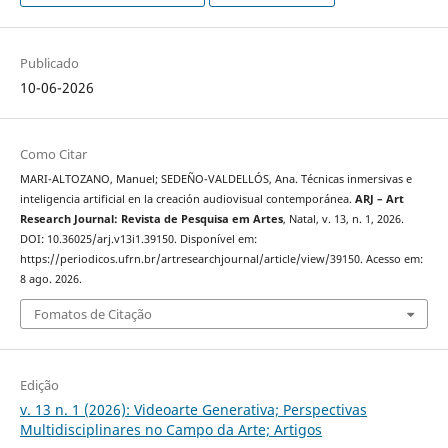
Publicado
10-06-2026
Como Citar
MARI-ALTOZANO, Manuel; SEDEÑO-VALDELLÓS, Ana. Técnicas inmersivas e
inteligencia artificial en la creación audiovisual contemporánea.
ARJ – Art
Research Journal: Revista de Pesquisa em Artes
, Natal, v. 13, n. 1, 2026.
DOI: 10.36025/arj.v13i1.39150. Disponível em:
https://periodicos.ufrn.br/artresearchjournal/article/view/39150. Acesso em:
8 ago. 2026.
Fomatos de Citação
Edição
v. 13 n. 1 (2026): Videoarte Generativa; Perspectivas
Multidisciplinares no Campo da Arte; Artigos