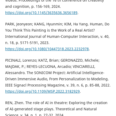
Videos. Proceedings of the 16 th conference on creativity
and cognition, p. 156-169, 2024.
https://doi.org/10.1145/3635636.3656189
.
PARK, Jeonyeon; KANG, Hyunmin; KIM, Ha Yang. Human, Do
You Think This Painting is the Work of a Real Artist?
International Journal of Human-Computer Interaction, v. 40,
n. 18, p. 5171-5191, 2023.
https://doi.org/10.1080/10447318.2023.2232978
.
PICINALI, Lorenzo; KATZ, Brian; GERONAZZO, Michele;
MAJDAK, P.; REYES-LECUONA, Arcadio; VINCIARELLI,
Alessandro. The SONICOM Project: Artificial Intelligence-
Driven Immersive Audio, From Personalization to Modeling.
IEEE Signacl Processing Magazine, v. 39, n. 6, p. 85-88, 2022.
https://doi.org/10.1109/MSP.2022.3182929
.
REN, Zhen. The role of AI in theatre: Exploring the creation
of AI-generated stage plays. Theoretical and Natural
Science, v. 34, n. 1, p. 27-32, 2024.