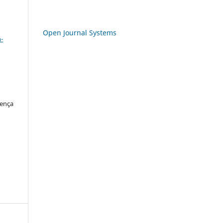
a
Open Journal Systems
-
cença
o