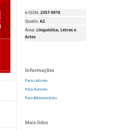
e-ISSN:
2357-9978
Qualis:
A2
Área:
Linguística, Letras e
Artes
Informações
Para Leitores
Para Autores
Para Bibliotecários
Mais lidos