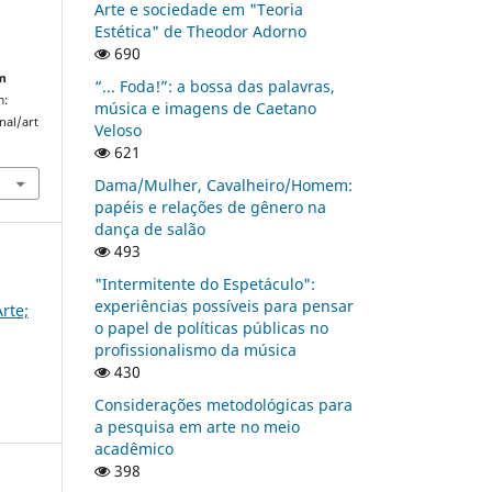
Arte e sociedade em "Teoria
Estética" de Theodor Adorno
690
em
“... Foda!”: a bossa das palavras,
m:
música e imagens de Caetano
nal/art
Veloso
621
Dama/Mulher, Cavalheiro/Homem:
papéis e relações de gênero na
dança de salão
493
"Intermitente do Espetáculo":
experiências possíveis para pensar
rte;
o papel de políticas públicas no
profissionalismo da música
430
Considerações metodológicas para
a pesquisa em arte no meio
acadêmico
398