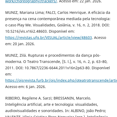
work/choreography/trackers/
. Acesso em: 22 jan. 2026.
MUNIZ, Mariana Lima; FALCI, Carlos Henrique. A eficácia da
presença na cena contemporânea mediada pela tecnologia:
o caso Play Me. Visualidades, Goiânia, v. 16, n. 2, 2018. DOI:
10.5216/vis.v16i2.48603. Disponível em:
https://revistas.ufg.br/VISUAL/article/view/48603
. Acesso
em: 20 jan. 2026.
MUNIZ, Zilá. Rupturas e procedimentos da dança pós-
moderna. O Teatro Transcende, [S. l.], v. 16, n. 2, p. 63–80,
2011. DOI: 10.7867/2236-6644.2011v16n2p63-80. Disponível
em:
https://ojsrevista.furb.br/ojs/index.php/oteatrotranscende/art
Acesso em: 6 jan. 2026.
RIBEIRO, Regilene A. Sarzi; BRESSANIN, Marcelo.
Inteligência artificial, arte e tecnologia: visualidades,
audiovisualidades e sonoridades. In: ALBINO, João Pedro;
VALENTE, Vânia Cristina Pires Nogueira (org.). Inteligência