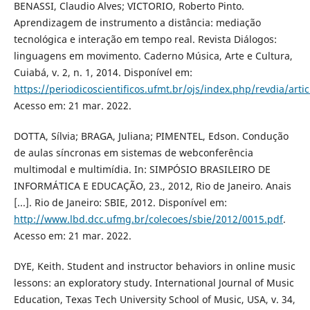
BENASSI, Claudio Alves; VICTORIO, Roberto Pinto.
Aprendizagem de instrumento a distância: mediação
tecnológica e interação em tempo real. Revista Diálogos:
linguagens em movimento. Caderno Música, Arte e Cultura,
Cuiabá, v. 2, n. 1, 2014. Disponível em:
https://periodicoscientificos.ufmt.br/ojs/index.php/revdia/art
Acesso em: 21 mar. 2022.
DOTTA, Sílvia; BRAGA, Juliana; PIMENTEL, Edson. Condução
de aulas síncronas em sistemas de webconferência
multimodal e multimídia. In: SIMPÓSIO BRASILEIRO DE
INFORMÁTICA E EDUCAÇÃO, 23., 2012, Rio de Janeiro. Anais
[...]. Rio de Janeiro: SBIE, 2012. Disponível em:
http://www.lbd.dcc.ufmg.br/colecoes/sbie/2012/0015.pdf
.
Acesso em: 21 mar. 2022.
DYE, Keith. Student and instructor behaviors in online music
lessons: an exploratory study. International Journal of Music
Education, Texas Tech University School of Music, USA, v. 34,