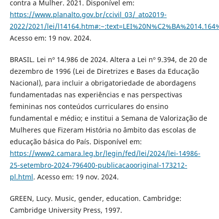
contra a Mulher. 2021. Disponível em:
https://www.planalto.gov.br/ccivil_03/_ato2019-
2022/2021/lei/l14164.htm#:~:text=LEI%20N%C2%BA%2014.
Acesso em: 19 nov. 2024.
BRASIL. Lei nº 14.986 de 2024. Altera a Lei nº 9.394, de 20 de
dezembro de 1996 (Lei de Diretrizes e Bases da Educação
Nacional), para incluir a obrigatoriedade de abordagens
fundamentadas nas experiências e nas perspectivas
femininas nos conteúdos curriculares do ensino
fundamental e médio; e institui a Semana de Valorização de
Mulheres que Fizeram História no âmbito das escolas de
educação básica do País. Disponível em:
https://www2.camara.leg.br/legin/fed/lei/2024/lei-14986-
25-setembro-2024-796400-publicacaooriginal-173212-
pl.html
. Acesso em: 19 nov. 2024.
GREEN, Lucy. Music, gender, education. Cambridge:
Cambridge University Press, 1997.