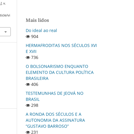
.]
, v.
icle/vi
Mais lidos
Do ideal ao real
904
HERMAFRODITAS NOS SÉCULOS XVI
E XVII
736
O BOLSONARISMO ENQUANTO
ELEMENTO DA CULTURA POLÍTICA
BRASILEIRA
406
TESTEMUNHAS DE JEOVÁ NO
BRASIL
298
A RONDA DOS SÉCULOS E A
AUTONOMIA DA ASSINATURA
“GUSTAVO BARROSO”
231