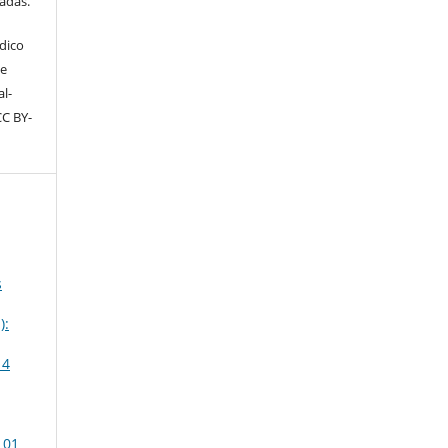
tadas.
dico
ve
l-
CC BY-
s
):
14
 01