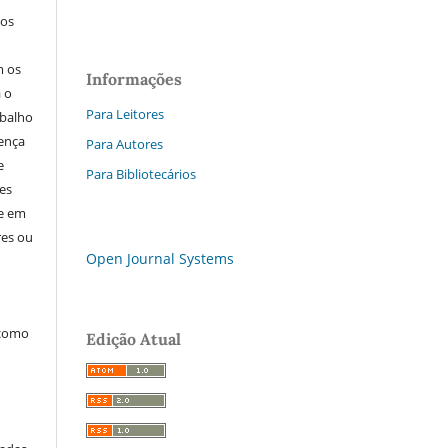
los
m os
Informações
a o
Para Leitores
abalho
cença
Para Autores
e
Para Bibliotecários
res
ne em
res ou
Open Journal Systems
 como
Edição Atual