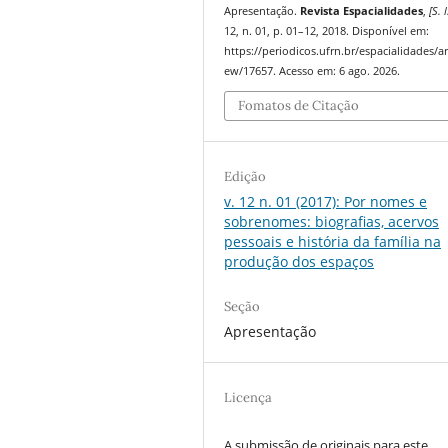
Apresentação.
Revista Espacialidades
,
[S. l
12, n. 01, p. 01–12, 2018. Disponível em:
https://periodicos.ufrn.br/espacialidades/art
ew/17657. Acesso em: 6 ago. 2026.
Fomatos de Citação
Edição
v. 12 n. 01 (2017): Por nomes e
sobrenomes: biografias, acervos
pessoais e história da família na
produção dos espaços
Seção
Apresentação
Licença
A submissão de originais para este