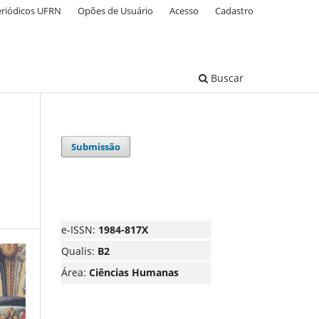
eriódicos UFRN
Opões de Usuário
Acesso
Cadastro
Buscar
Submissão
e-ISSN:
1984-817X
Qualis:
B2
Área:
Ciências Humanas