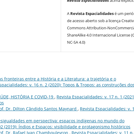
Revista Espacialidades
acima explici
A
Revista Espacialidades
é um perió
de acesso aberto sob a licença Creati
Commons Attribution-NonCommercia
ShareAlike 4.0 Internacional License (
NC-SA 4.0)
s fronteiras entre a História e a Literatura: a trajetória e o
spacialidades: v. 16 n. 2 (2020): Topos & Tropos: as construções do
ÚDE, HISTÓRIA E COVID-19
,
Revista Espacialidades: v. 17 n. 1 (2021
os
of. Dr. Dilton Cândido Santos Maynard
,
Revista Espacialidades: v. 
sigualdades em perspectiva: espaços indígenas no mundo do
02 (2019): Índios e Espaços: visibilidade e protagonismo históricos
of. Dr. Rafael Ivan Chambouleyron
,
Revista Espacialidades: v. 11 n.