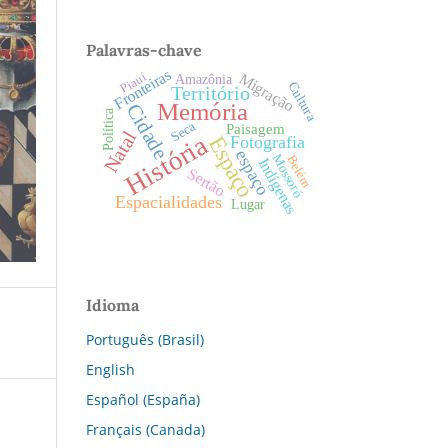
Palavras-chave
Fronteiras
Piauí
Migração
Amazônia
Cultura
Território
Memória
Cidade
Política
Seca
Paisagem
Natal
História
Espaço
Fotografia
espaço
Mossoró
Belém
Indígenas
Sertão
Espacialidades
Lugar
Idioma
Português (Brasil)
English
Español (España)
Français (Canada)