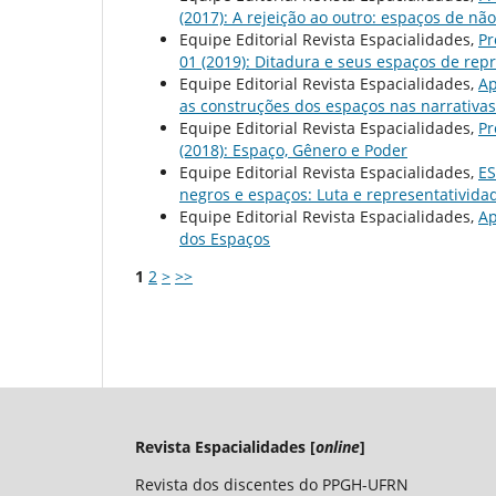
(2017): A rejeição ao outro: espaços de n
Equipe Editorial Revista Espacialidades,
Pr
01 (2019): Ditadura e seus espaços de rep
Equipe Editorial Revista Espacialidades,
Ap
as construções dos espaços nas narrativas 
Equipe Editorial Revista Espacialidades,
Pr
(2018): Espaço, Gênero e Poder
Equipe Editorial Revista Espacialidades,
E
negros e espaços: Luta e representatividad
Equipe Editorial Revista Espacialidades,
Ap
dos Espaços
1
2
>
>>
Revista Espacialidades [
online
]
Revista dos discentes do PPGH-UFRN