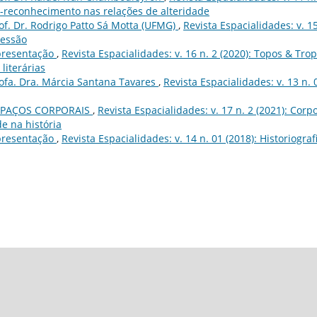
ão-reconhecimento nas relações de alteridade
of. Dr. Rodrigo Patto Sá Motta (UFMG)
,
Revista Espacialidades: v. 15
ressão
resentação
,
Revista Espacialidades: v. 16 n. 2 (2020): Topos & Trop
literárias
ofa. Dra. Márcia Santana Tavares
,
Revista Espacialidades: v. 13 n. 
SPAÇOS CORPORAIS
,
Revista Espacialidades: v. 17 n. 2 (2021): Corp
e na história
resentação
,
Revista Espacialidades: v. 14 n. 01 (2018): Historiograf